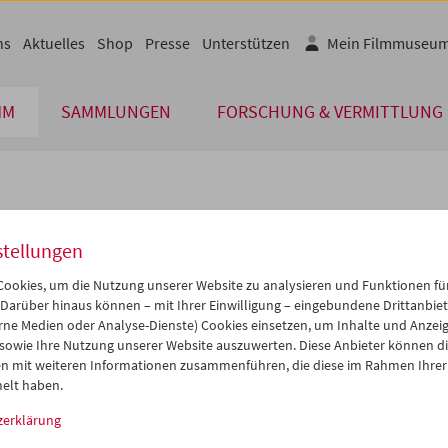
ns
Aktuelles
Shop
Presse
Unterstützen
Mein Filmmuseu
MM
SAMMLUNGEN
FORSCHUNG & VERMITTLUNG
lplan
stellungen
Mär 2012
iCalender
>
>>
ookies, um die Nutzung unserer Website zu analysieren und Funktionen für
Programmheft-PDF
i
Mi
Do
Fr
Sa
So
 Darüber hinaus können – mit Ihrer Einwilligung – eingebundene Drittanbieter
rne Medien oder Analyse-Dienste) Cookies einsetzen, um Inhalte und Anzei
8
29
01
02
03
04
 sowie Ihre Nutzung unserer Website auszuwerten. Diese Anbieter können di
English language or subtitl
6
07
08
09
10
11
n mit weiteren Informationen zusammenführen, die diese im Rahmen Ihrer
elt haben.
3
14
15
16
17
18
zerklärung
0
21
22
23
24
25