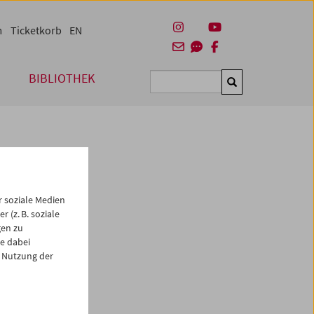
m
Ticketkorb
EN
BIBLIOTHEK
Suchen
 soziale Medien
 (z. B. soziale
gen zu
e dabei
es
 Nutzung der