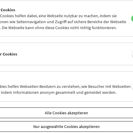
7
28
29
30
31
01
 Cookies
3
04
05
06
07
08
ookies helfen dabei, eine Webseite nutzbar zu machen, indem sie
nen wie Seitennavigation und Zugriff auf sichere Bereiche der Webseite
 Die Webseite kann ohne diese Cookies nicht richtig funktionieren.
Mi 7.3.
Do 8.3.
Fr 9.3.
er Cookies
okies helfen Webseiten-Besitzern zu verstehen, wie Besucher mit Webseiten
n, indem Informationen anonym gesammelt und gemeldet werden.
Alle Cookies akzeptieren
Nur ausgewählte Cookies akzeptieren