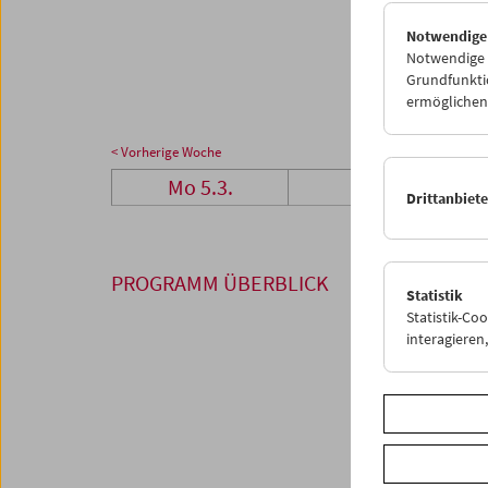
26
2
Notwendige
02
0
Notwendige C
Grundfunktio
ermöglichen.
< Vorherige Woche
Mo 5.3.
Di 6.3.
Drittanbiet
PROGRAMM ÜBERBLICK
Statistik
Statistik-Co
interagiere