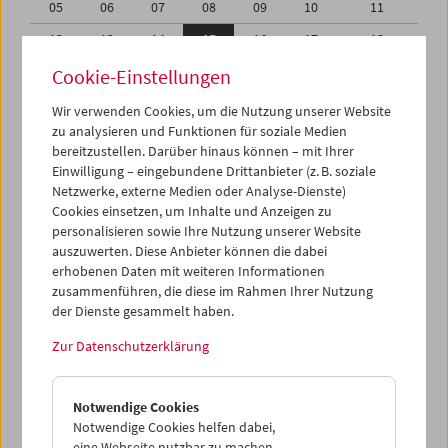
05
06
07
08
09
10
11
12
13
14
15
16
17
18
19
20
21
22
23
24
25
Cookie-Einstellungen
26
27
28
29
30
31
01
Wir verwenden Cookies, um die Nutzung unserer Website
zu analysieren und Funktionen für soziale Medien
02
03
04
05
06
07
08
bereitzustellen. Darüber hinaus können – mit Ihrer
Einwilligung – eingebundene Drittanbieter (z. B. soziale
iCalender
Netzwerke, externe Medien oder Analyse-Dienste)
Cookies einsetzen, um Inhalte und Anzeigen zu
Programmheft-PDF
personalisieren sowie Ihre Nutzung unserer Website
auszuwerten. Diese Anbieter können die dabei
English language or subtitles
erhobenen Daten mit weiteren Informationen
zusammenführen, die diese im Rahmen Ihrer Nutzung
der Dienste gesammelt haben.
< Vorherige Woche
Nächste Woche >
Zur Datenschutzerklärung
Mo 12.3.
Notwendige Cookies
Di 13.3.
Notwendige Cookies helfen dabei,
eine Webseite nutzbar zu machen,