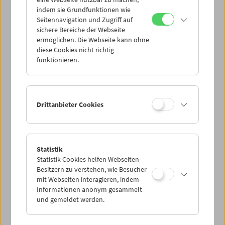
Mi 14.3.
indem sie Grundfunktionen wie
Seitennavigation und Zugriff auf
sichere Bereiche der Webseite
Do 15.3.
ermöglichen. Die Webseite kann ohne
diese Cookies nicht richtig
funktionieren.
Fr 16.3.
Sa 17.3.
Drittanbieter Cookies
So 18.3.
Statistik
Statistik-Cookies helfen Webseiten-
PROGRAMM ÜBERBLICK
Besitzern zu verstehen, wie Besucher
mit Webseiten interagieren, indem
Informationen anonym gesammelt
und gemeldet werden.