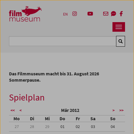
Accesskey [1]
Accesskey [4]
Accesskey [2]
Accesskey [3]
Zum Inhalt
Zum Hauptmenü
Zur Servicenavigation
Zum Suche
EN
Navbar 
Suche
Das Filmmuseum macht bis 31. August 2026
Sommerpause.
Spielplan
Mär 2012
<<
<
>
>>
Mo
Di
Mi
Do
Fr
Sa
So
27
28
29
01
02
03
04