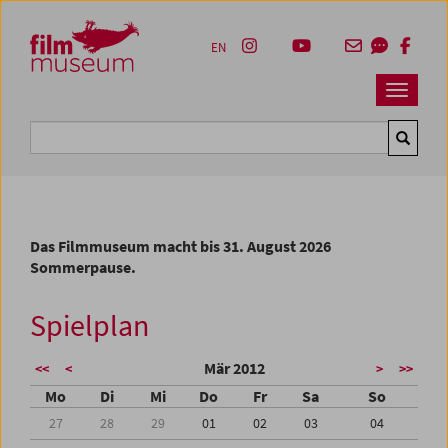
Accesskey [1]
Accesskey [4]
Accesskey [2]
Accesskey [3]
Zum Inhalt
Zum Hauptmenü
Zur Servicenavigation
Zum Suche
EN
Navbar 
Suche
Das Filmmuseum macht bis 31. August 2026
Sommerpause.
Spielplan
Mär 2012
<<
<
>
>>
Mo
Di
Mi
Do
Fr
Sa
So
27
28
29
01
02
03
04