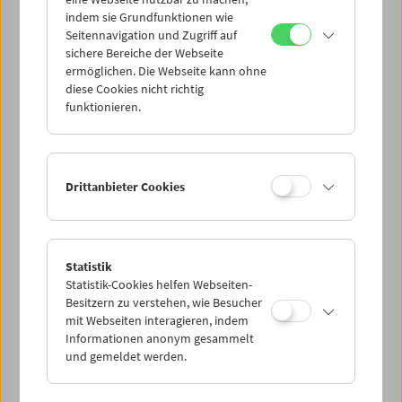
Mi 14.3.
indem sie Grundfunktionen wie
Seitennavigation und Zugriff auf
sichere Bereiche der Webseite
Do 15.3.
ermöglichen. Die Webseite kann ohne
diese Cookies nicht richtig
funktionieren.
Fr 16.3.
Sa 17.3.
Drittanbieter Cookies
So 18.3.
Statistik
Statistik-Cookies helfen Webseiten-
PROGRAMM ÜBERBLICK
Besitzern zu verstehen, wie Besucher
mit Webseiten interagieren, indem
Informationen anonym gesammelt
und gemeldet werden.