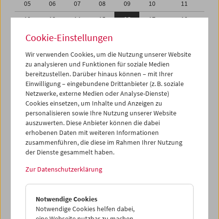
05
06
07
08
09
10
11
12
13
14
15
16
17
18
19
20
21
22
23
24
25
Cookie-Einstellungen
26
27
28
29
30
31
01
Wir verwenden Cookies, um die Nutzung unserer Website
zu analysieren und Funktionen für soziale Medien
02
03
04
05
06
07
08
bereitzustellen. Darüber hinaus können – mit Ihrer
Einwilligung – eingebundene Drittanbieter (z. B. soziale
iCalender
Netzwerke, externe Medien oder Analyse-Dienste)
Cookies einsetzen, um Inhalte und Anzeigen zu
Programmheft-PDF
personalisieren sowie Ihre Nutzung unserer Website
auszuwerten. Diese Anbieter können die dabei
English language or subtitles
erhobenen Daten mit weiteren Informationen
zusammenführen, die diese im Rahmen Ihrer Nutzung
der Dienste gesammelt haben.
< Vorherige Woche
Nächste Woche >
Zur Datenschutzerklärung
Mo 12.3.
Notwendige Cookies
Di 13.3.
Notwendige Cookies helfen dabei,
eine Webseite nutzbar zu machen,