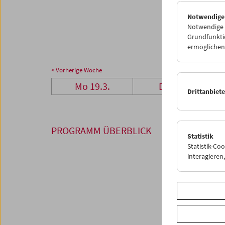
26
2
Notwendige
02
0
Notwendige C
Grundfunktio
ermöglichen.
< Vorherige Woche
Mo 19.3.
Di 20.3.
Drittanbiet
PROGRAMM ÜBERBLICK
Statistik
Statistik-Co
interagiere