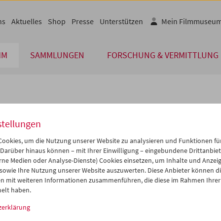
ns
Aktuelles
Shop
Presse
Unterstützen
Mein Filmmuseu
MM
SAMMLUNGEN
FORSCHUNG & VERMITTLUNG
lplan
stellungen
Mär 2012
iCalender
>
>>
ookies, um die Nutzung unserer Website zu analysieren und Funktionen für
Programmheft-PDF
i
Mi
Do
Fr
Sa
So
 Darüber hinaus können – mit Ihrer Einwilligung – eingebundene Drittanbieter
rne Medien oder Analyse-Dienste) Cookies einsetzen, um Inhalte und Anzei
8
29
01
02
03
04
 sowie Ihre Nutzung unserer Website auszuwerten. Diese Anbieter können di
English language or subtitl
6
07
08
09
10
11
n mit weiteren Informationen zusammenführen, die diese im Rahmen Ihrer
elt haben.
3
14
15
16
17
18
zerklärung
0
21
22
23
24
25