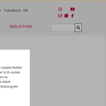
m
Ticketkorb
EN
BIBLIOTHEK
Suchen
 soziale Medien
 (z. B. soziale
gen zu
e dabei
es
 Nutzung der