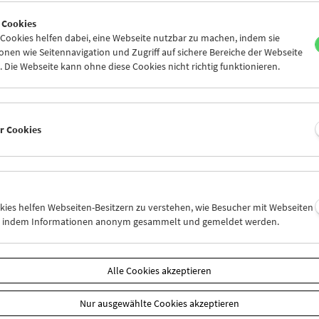
7
28
29
30
31
01
 Cookies
3
04
05
06
07
08
ookies helfen dabei, eine Webseite nutzbar zu machen, indem sie
nen wie Seitennavigation und Zugriff auf sichere Bereiche der Webseite
 Die Webseite kann ohne diese Cookies nicht richtig funktionieren.
Mi 21.3.
Do 22.3.
Fr 23.3.
er Cookies
okies helfen Webseiten-Besitzern zu verstehen, wie Besucher mit Webseiten
n, indem Informationen anonym gesammelt und gemeldet werden.
Alle Cookies akzeptieren
Nur ausgewählte Cookies akzeptieren