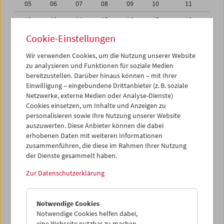
05
06
07
08
09
10
11
12
13
14
15
16
17
18
19
20
21
22
23
24
25
Cookie-Einstellungen
26
27
28
29
30
31
01
Wir verwenden Cookies, um die Nutzung unserer Website
zu analysieren und Funktionen für soziale Medien
02
03
04
05
06
07
08
bereitzustellen. Darüber hinaus können – mit Ihrer
Einwilligung – eingebundene Drittanbieter (z. B. soziale
iCalender
Netzwerke, externe Medien oder Analyse-Dienste)
Cookies einsetzen, um Inhalte und Anzeigen zu
Programmheft-PDF
personalisieren sowie Ihre Nutzung unserer Website
auszuwerten. Diese Anbieter können die dabei
English language or subtitles
erhobenen Daten mit weiteren Informationen
zusammenführen, die diese im Rahmen Ihrer Nutzung
der Dienste gesammelt haben.
< Vorherige Woche
Nächste Woche >
Zur Datenschutzerklärung
Mo 19.3.
Notwendige Cookies
Di 20.3.
Notwendige Cookies helfen dabei,
eine Webseite nutzbar zu machen,