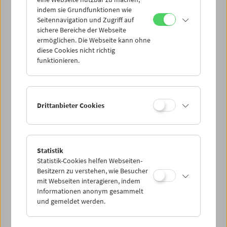
Mi 21.3.
indem sie Grundfunktionen wie
Seitennavigation und Zugriff auf
sichere Bereiche der Webseite
Do 22.3.
ermöglichen. Die Webseite kann ohne
diese Cookies nicht richtig
funktionieren.
Fr 23.3.
Sa 24.3.
Drittanbieter Cookies
So 25.3.
Statistik
Statistik-Cookies helfen Webseiten-
PROGRAMM ÜBERBLICK
Besitzern zu verstehen, wie Besucher
mit Webseiten interagieren, indem
Informationen anonym gesammelt
und gemeldet werden.