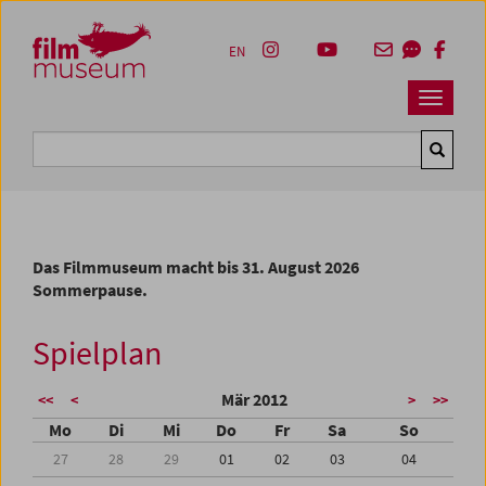
Accesskey [1]
Accesskey [4]
Accesskey [2]
Accesskey [3]
Zum Inhalt
Zum Hauptmenü
Zur Servicenavigation
Zum Suche
EN
Navbar 
Suche
Das Filmmuseum macht bis 31. August 2026
Sommerpause.
Spielplan
Mär 2012
<<
<
>
>>
Mo
Di
Mi
Do
Fr
Sa
So
27
28
29
01
02
03
04