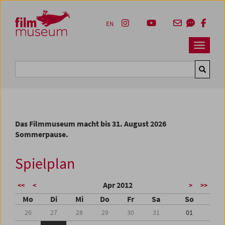
Accesskey [1]
Accesskey [4]
Accesskey [2]
Accesskey [3]
Zum Inhalt
Zum Hauptmenü
Zur Servicenavigation
Zum Suche
EN
Navbar 
Suche
Das Filmmuseum macht bis 31. August 2026
Sommerpause.
Spielplan
Apr 2012
<<
<
>
>>
Mo
Di
Mi
Do
Fr
Sa
So
26
27
28
29
30
31
01