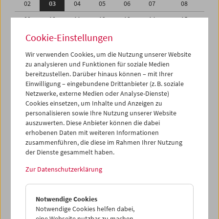
02
03
04
05
06
07
08
09
10
11
12
13
14
15
16
17
18
19
20
21
22
Cookie-Einstellungen
23
24
25
26
27
28
29
Wir verwenden Cookies, um die Nutzung unserer Website
zu analysieren und Funktionen für soziale Medien
30
01
02
03
04
05
06
bereitzustellen. Darüber hinaus können – mit Ihrer
Einwilligung – eingebundene Drittanbieter (z. B. soziale
iCalender
Netzwerke, externe Medien oder Analyse-Dienste)
Cookies einsetzen, um Inhalte und Anzeigen zu
Programmheft-PDF
personalisieren sowie Ihre Nutzung unserer Website
auszuwerten. Diese Anbieter können die dabei
English language or subtitles
erhobenen Daten mit weiteren Informationen
zusammenführen, die diese im Rahmen Ihrer Nutzung
der Dienste gesammelt haben.
< Vorherige Woche
Nächste Woche >
Zur Datenschutzerklärung
Mo 2.4.
Notwendige Cookies
Di 3.4.
Notwendige Cookies helfen dabei,
eine Webseite nutzbar zu machen,