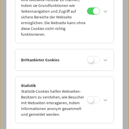
Mi 4.4.
indem sie Grundfunktionen wie
Seitennavigation und Zugriff auf
sichere Bereiche der Webseite
Do 5.4.
ermöglichen. Die Webseite kann ohne
diese Cookies nicht richtig
funktionieren.
Fr 6.4.
Sa 7.4.
Drittanbieter Cookies
So 8.4.
Statistik
Statistik-Cookies helfen Webseiten-
PROGRAMM ÜBERBLICK
Besitzern zu verstehen, wie Besucher
mit Webseiten interagieren, indem
Informationen anonym gesammelt
und gemeldet werden.