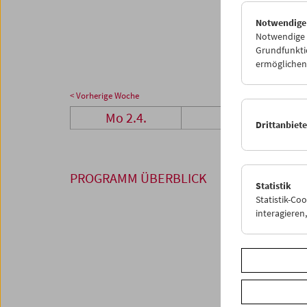
23
2
Notwendige
30
0
Notwendige C
Grundfunktio
ermöglichen.
< Vorherige Woche
Mo 2.4.
Di 3.4.
Drittanbiet
PROGRAMM ÜBERBLICK
Statistik
Statistik-Co
interagiere