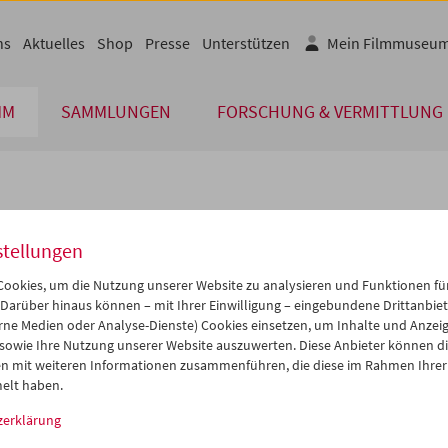
ns
Aktuelles
Shop
Presse
Unterstützen
Mein Filmmuseu
MM
SAMMLUNGEN
FORSCHUNG & VERMITTLUNG
lplan
stellungen
Apr 2012
iCalender
>
>>
ookies, um die Nutzung unserer Website zu analysieren und Funktionen für
Programmheft-PDF
i
Mi
Do
Fr
Sa
So
 Darüber hinaus können – mit Ihrer Einwilligung – eingebundene Drittanbieter
rne Medien oder Analyse-Dienste) Cookies einsetzen, um Inhalte und Anzei
7
28
29
30
31
01
 sowie Ihre Nutzung unserer Website auszuwerten. Diese Anbieter können di
English language or subtitl
3
04
05
06
07
08
n mit weiteren Informationen zusammenführen, die diese im Rahmen Ihrer
elt haben.
0
11
12
13
14
15
zerklärung
7
18
19
20
21
22