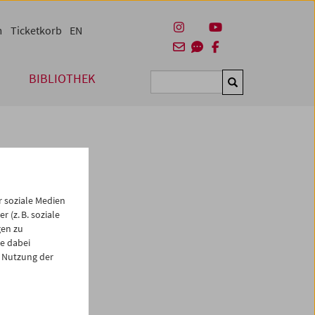
m
Ticketkorb
EN
BIBLIOTHEK
Suchen
 soziale Medien
 (z. B. soziale
gen zu
e dabei
es
 Nutzung der