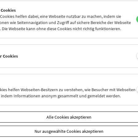
4
25
26
27
28
29
 Cookies
1
02
03
04
05
06
ookies helfen dabei, eine Webseite nutzbar zu machen, indem sie
nen wie Seitennavigation und Zugriff auf sichere Bereiche der Webseite
 Die Webseite kann ohne diese Cookies nicht richtig funktionieren.
Mi 4.4.
Do 5.4.
Fr 6.4.
er Cookies
okies helfen Webseiten-Besitzern zu verstehen, wie Besucher mit Webseiten
n, indem Informationen anonym gesammelt und gemeldet werden.
Alle Cookies akzeptieren
Nur ausgewählte Cookies akzeptieren