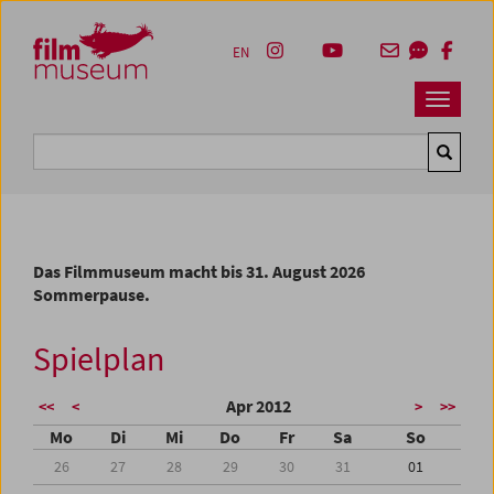
Accesskey [1]
Accesskey [4]
Accesskey [2]
Accesskey [3]
Zum Inhalt
Zum Hauptmenü
Zur Servicenavigation
Zum Suche
EN
Navbar 
Suche
Das Filmmuseum macht bis 31. August 2026
Sommerpause.
Spielplan
Apr 2012
<<
<
>
>>
Mo
Di
Mi
Do
Fr
Sa
So
26
27
28
29
30
31
01