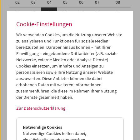
02
03
04
05
06
07
08
09
10
11
12
13
14
15
16
17
18
19
20
21
22
Cookie-Einstellungen
23
24
25
26
27
28
29
Wir verwenden Cookies, um die Nutzung unserer Website
zu analysieren und Funktionen für soziale Medien
30
01
02
03
04
05
06
bereitzustellen. Darüber hinaus können – mit Ihrer
Einwilligung – eingebundene Drittanbieter (z. B. soziale
iCalender
Netzwerke, externe Medien oder Analyse-Dienste)
Cookies einsetzen, um Inhalte und Anzeigen zu
Programmheft-PDF
personalisieren sowie Ihre Nutzung unserer Website
auszuwerten. Diese Anbieter können die dabei
English language or subtitles
erhobenen Daten mit weiteren Informationen
zusammenführen, die diese im Rahmen Ihrer Nutzung
der Dienste gesammelt haben.
< Vorherige Woche
Nächste Woche >
Zur Datenschutzerklärung
Mo 9.4.
Notwendige Cookies
Di 10.4.
Notwendige Cookies helfen dabei,
eine Webseite nutzbar zu machen,