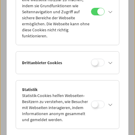
Mi 11.4.
indem sie Grundfunktionen wie
Seitennavigation und Zugriff auf
sichere Bereiche der Webseite
Do 12.4.
ermöglichen. Die Webseite kann ohne
diese Cookies nicht richtig
funktionieren.
Fr 13.4.
Sa 14.4.
Drittanbieter Cookies
So 15.4.
Statistik
Statistik-Cookies helfen Webseiten-
PROGRAMM ÜBERBLICK
Besitzern zu verstehen, wie Besucher
mit Webseiten interagieren, indem
Informationen anonym gesammelt
und gemeldet werden.