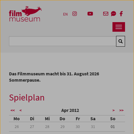
Accesskey [1]
Accesskey [4]
Accesskey [2]
Accesskey [3]
Zum Inhalt
Zum Hauptmenü
Zur Servicenavigation
Zum Suche
EN
Navbar 
Suche
Das Filmmuseum macht bis 31. August 2026
Sommerpause.
Spielplan
Apr 2012
<<
<
>
>>
Mo
Di
Mi
Do
Fr
Sa
So
26
27
28
29
30
31
01