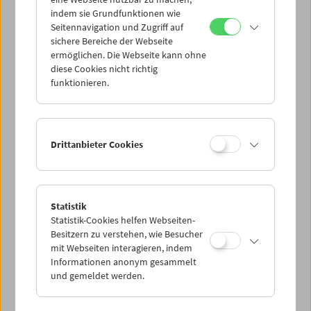
Mi 11.4.
indem sie Grundfunktionen wie
Seitennavigation und Zugriff auf
sichere Bereiche der Webseite
Do 12.4.
ermöglichen. Die Webseite kann ohne
diese Cookies nicht richtig
funktionieren.
Fr 13.4.
Sa 14.4.
Drittanbieter Cookies
So 15.4.
Statistik
Statistik-Cookies helfen Webseiten-
PROGRAMM ÜBERBLICK
Besitzern zu verstehen, wie Besucher
mit Webseiten interagieren, indem
Informationen anonym gesammelt
und gemeldet werden.