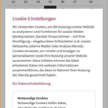
02
03
04
05
06
07
08
09
10
11
12
13
14
15
16
17
18
19
20
21
22
Cookie-Einstellungen
23
24
25
26
27
28
29
Wir verwenden Cookies, um die Nutzung unserer Website
zu analysieren und Funktionen für soziale Medien
30
01
02
03
04
05
06
bereitzustellen. Darüber hinaus können – mit Ihrer
Einwilligung – eingebundene Drittanbieter (z. B. soziale
iCalender
Netzwerke, externe Medien oder Analyse-Dienste)
Cookies einsetzen, um Inhalte und Anzeigen zu
Programmheft-PDF
personalisieren sowie Ihre Nutzung unserer Website
auszuwerten. Diese Anbieter können die dabei
English language or subtitles
erhobenen Daten mit weiteren Informationen
zusammenführen, die diese im Rahmen Ihrer Nutzung
der Dienste gesammelt haben.
< Vorherige Woche
Nächste Woche >
Zur Datenschutzerklärung
Mo 9.4.
Notwendige Cookies
Di 10.4.
Notwendige Cookies helfen dabei,
eine Webseite nutzbar zu machen,