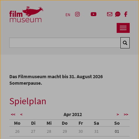
Accesskey [1]
Accesskey [4]
Accesskey [2]
Accesskey [3]
Zum Inhalt
Zum Hauptmenü
Zur Servicenavigation
Zum Suche
EN
Navbar 
Suche
Das Filmmuseum macht bis 31. August 2026
Sommerpause.
Spielplan
Apr 2012
<<
<
>
>>
Mo
Di
Mi
Do
Fr
Sa
So
26
27
28
29
30
31
01