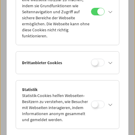
Mi 11.4.
indem sie Grundfunktionen wie
Seitennavigation und Zugriff auf
sichere Bereiche der Webseite
Do 12.4.
ermöglichen. Die Webseite kann ohne
diese Cookies nicht richtig
funktionieren.
Fr 13.4.
Sa 14.4.
Drittanbieter Cookies
So 15.4.
Statistik
Statistik-Cookies helfen Webseiten-
PROGRAMM ÜBERBLICK
Besitzern zu verstehen, wie Besucher
mit Webseiten interagieren, indem
Informationen anonym gesammelt
und gemeldet werden.