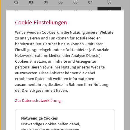
02
03
04
05
06
07
08
09
10
11
12
13
14
15
16
17
18
19
20
21
22
Cookie-Einstellungen
23
24
25
26
27
28
29
Wir verwenden Cookies, um die Nutzung unserer Website
zu analysieren und Funktionen für soziale Medien
30
01
02
03
04
05
06
bereitzustellen. Darüber hinaus können – mit Ihrer
Einwilligung – eingebundene Drittanbieter (z. B. soziale
iCalender
Netzwerke, externe Medien oder Analyse-Dienste)
Cookies einsetzen, um Inhalte und Anzeigen zu
Programmheft-PDF
personalisieren sowie Ihre Nutzung unserer Website
auszuwerten. Diese Anbieter können die dabei
English language or subtitles
erhobenen Daten mit weiteren Informationen
zusammenführen, die diese im Rahmen Ihrer Nutzung
der Dienste gesammelt haben.
< Vorherige Woche
Nächste Woche >
Zur Datenschutzerklärung
Mo 9.4.
Notwendige Cookies
Di 10.4.
Notwendige Cookies helfen dabei,
eine Webseite nutzbar zu machen,