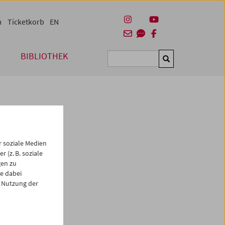
m
Ticketkorb
EN
BIBLIOTHEK
Suchen
 soziale Medien
 (z. B. soziale
gen zu
e dabei
es
 Nutzung der