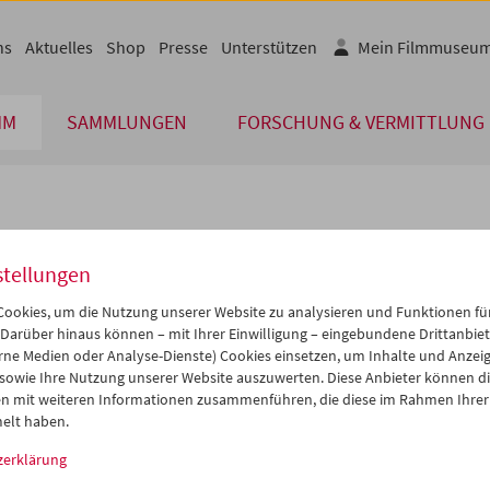
ns
Aktuelles
Shop
Presse
Unterstützen
Mein Filmmuseu
MM
SAMMLUNGEN
FORSCHUNG & VERMITTLUNG
lplan
stellungen
Mär 2013
iCalender
>
>>
ookies, um die Nutzung unserer Website zu analysieren und Funktionen für
Programmheft-PDF
i
Mi
Do
Fr
Sa
So
 Darüber hinaus können – mit Ihrer Einwilligung – eingebundene Drittanbieter
rne Medien oder Analyse-Dienste) Cookies einsetzen, um Inhalte und Anzei
6
27
28
01
02
03
 sowie Ihre Nutzung unserer Website auszuwerten. Diese Anbieter können di
English language or subtitl
5
06
07
08
09
10
n mit weiteren Informationen zusammenführen, die diese im Rahmen Ihrer
elt haben.
2
13
14
15
16
17
zerklärung
9
20
21
22
23
24