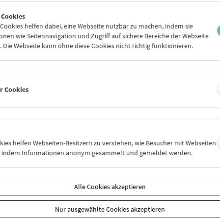
6
27
28
29
30
31
 Cookies
2
03
04
05
06
07
ookies helfen dabei, eine Webseite nutzbar zu machen, indem sie
nen wie Seitennavigation und Zugriff auf sichere Bereiche der Webseite
 Die Webseite kann ohne diese Cookies nicht richtig funktionieren.
Mi 27.2.
Do 28.2.
Fr 1.3.
er Cookies
okies helfen Webseiten-Besitzern zu verstehen, wie Besucher mit Webseiten
n, indem Informationen anonym gesammelt und gemeldet werden.
Alle Cookies akzeptieren
Nur ausgewählte Cookies akzeptieren