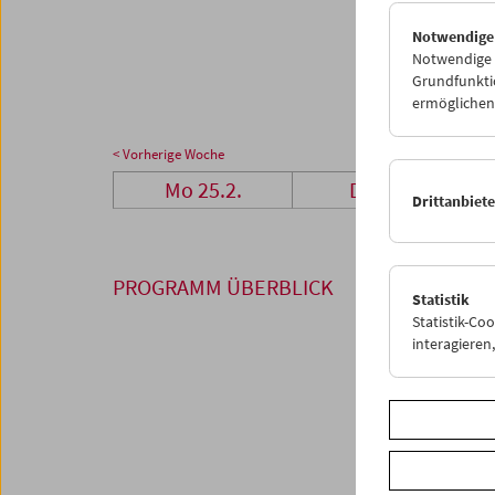
25
2
Notwendige
01
0
Notwendige C
Grundfunktio
ermöglichen.
< Vorherige Woche
Mo 25.2.
Di 26.2.
Drittanbiet
PROGRAMM ÜBERBLICK
Statistik
Statistik-Co
interagiere