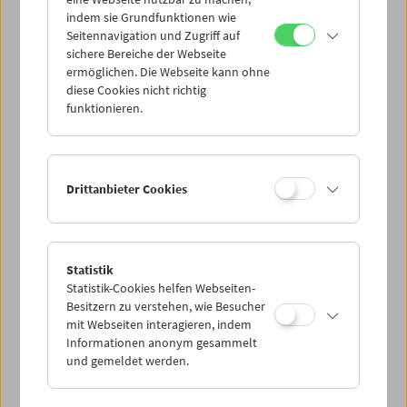
Mi 13.8.
indem sie Grundfunktionen wie
Seitennavigation und Zugriff auf
sichere Bereiche der Webseite
Do 14.8.
ermöglichen. Die Webseite kann ohne
diese Cookies nicht richtig
funktionieren.
Fr 15.8.
Sa 16.8.
Drittanbieter Cookies
So 17.8.
Statistik
Statistik-Cookies helfen Webseiten-
PROGRAMM ÜBERBLICK
Besitzern zu verstehen, wie Besucher
mit Webseiten interagieren, indem
Informationen anonym gesammelt
und gemeldet werden.