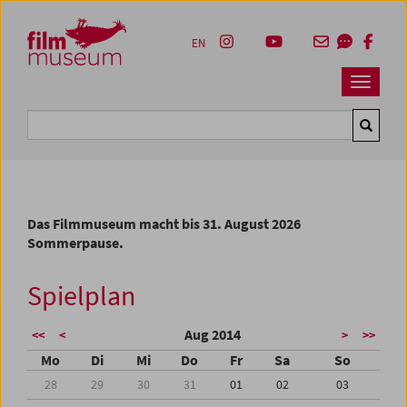
Accesskey [1]
Accesskey [4]
Accesskey [2]
Accesskey [3]
Zum Inhalt
Zum Hauptmenü
Zur Servicenavigation
Zum Suche
EN
Navbar 
Suche
Das Filmmuseum macht bis 31. August 2026
Sommerpause.
Spielplan
Aug 2014
<<
<
>
>>
Mo
Di
Mi
Do
Fr
Sa
So
28
29
30
31
01
02
03