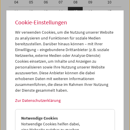
04
05
06
07
08
09
10
11
12
13
14
15
16
17
18
19
20
21
22
23
24
Cookie-Einstellungen
25
26
27
28
29
30
31
Wir verwenden Cookies, um die Nutzung unserer Website
zu analysieren und Funktionen für soziale Medien
01
02
03
04
05
06
07
bereitzustellen. Darüber hinaus können – mit Ihrer
Einwilligung – eingebundene Drittanbieter (z. B. soziale
iCalender
Netzwerke, externe Medien oder Analyse-Dienste)
Cookies einsetzen, um Inhalte und Anzeigen zu
Programmheft-PDF
personalisieren sowie Ihre Nutzung unserer Website
auszuwerten. Diese Anbieter können die dabei
English language or subtitles
erhobenen Daten mit weiteren Informationen
zusammenführen, die diese im Rahmen Ihrer Nutzung
der Dienste gesammelt haben.
< Vorherige Woche
Nächste Woche >
Zur Datenschutzerklärung
Mo 11.8.
Notwendige Cookies
Di 12.8.
Notwendige Cookies helfen dabei,
eine Webseite nutzbar zu machen,