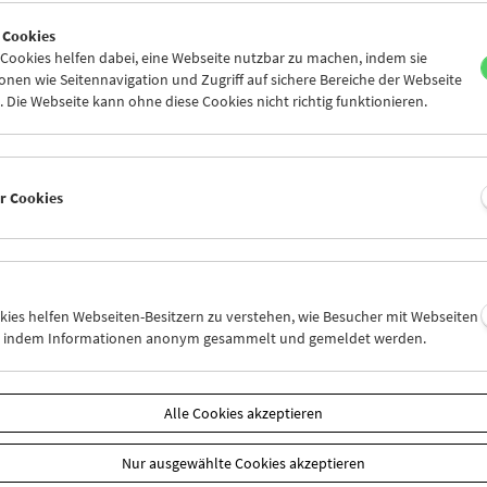
6
27
28
29
30
31
 Cookies
2
03
04
05
06
07
ookies helfen dabei, eine Webseite nutzbar zu machen, indem sie
nen wie Seitennavigation und Zugriff auf sichere Bereiche der Webseite
 Die Webseite kann ohne diese Cookies nicht richtig funktionieren.
Mi 13.8.
Do 14.8.
Fr 15.8.
er Cookies
okies helfen Webseiten-Besitzern zu verstehen, wie Besucher mit Webseiten
n, indem Informationen anonym gesammelt und gemeldet werden.
Alle Cookies akzeptieren
Nur ausgewählte Cookies akzeptieren