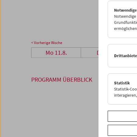
25
2
Notwendige
01
0
Notwendige C
Grundfunktio
ermöglichen.
< Vorherige Woche
Mo 11.8.
Di 12.8.
Drittanbiet
PROGRAMM ÜBERBLICK
Statistik
Statistik-Co
interagiere