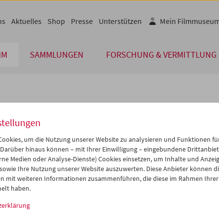
ns
Aktuelles
Shop
Presse
Unterstützen
Mein Filmmuseu
MM
SAMMLUNGEN
FORSCHUNG & VERMITTLUNG
lplan
stellungen
Aug 2014
iCalender
>
>>
ookies, um die Nutzung unserer Website zu analysieren und Funktionen für
Programmheft-PDF
i
Mi
Do
Fr
Sa
So
 Darüber hinaus können – mit Ihrer Einwilligung – eingebundene Drittanbieter
rne Medien oder Analyse-Dienste) Cookies einsetzen, um Inhalte und Anzei
9
30
31
01
02
03
 sowie Ihre Nutzung unserer Website auszuwerten. Diese Anbieter können di
English language or subtitl
5
06
07
08
09
10
n mit weiteren Informationen zusammenführen, die diese im Rahmen Ihrer
elt haben.
2
13
14
15
16
17
zerklärung
9
20
21
22
23
24