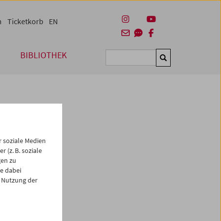
m
Ticketkorb
EN
BIBLIOTHEK
Suchen
 soziale Medien
 (z. B. soziale
gen zu
e dabei
es
 Nutzung der