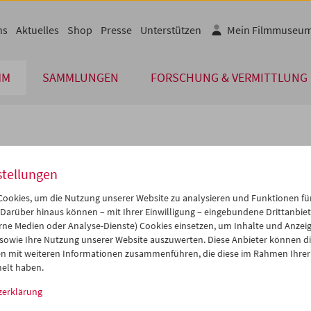
ns
Aktuelles
Shop
Presse
Unterstützen
Mein Filmmuseu
MM
SAMMLUNGEN
FORSCHUNG & VERMITTLUNG
lplan
stellungen
Aug 2014
iCalender
>
>>
ookies, um die Nutzung unserer Website zu analysieren und Funktionen für
Programmheft-PDF
i
Mi
Do
Fr
Sa
So
 Darüber hinaus können – mit Ihrer Einwilligung – eingebundene Drittanbieter
rne Medien oder Analyse-Dienste) Cookies einsetzen, um Inhalte und Anzei
9
30
31
01
02
03
 sowie Ihre Nutzung unserer Website auszuwerten. Diese Anbieter können di
English language or subtitl
5
06
07
08
09
10
n mit weiteren Informationen zusammenführen, die diese im Rahmen Ihrer
elt haben.
2
13
14
15
16
17
zerklärung
9
20
21
22
23
24