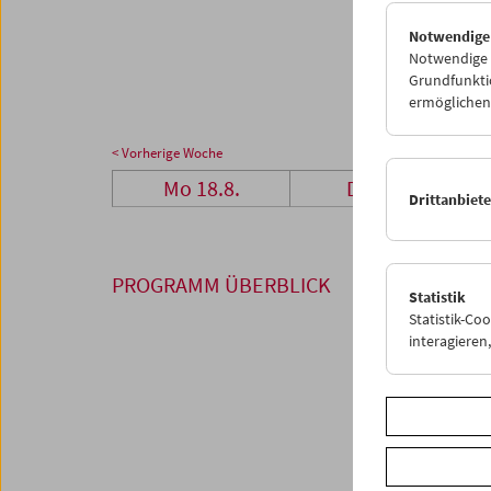
25
2
Notwendige
01
0
Notwendige C
Grundfunktio
ermöglichen.
< Vorherige Woche
Mo 18.8.
Di 19.8.
Drittanbiet
PROGRAMM ÜBERBLICK
Statistik
Statistik-Co
interagiere