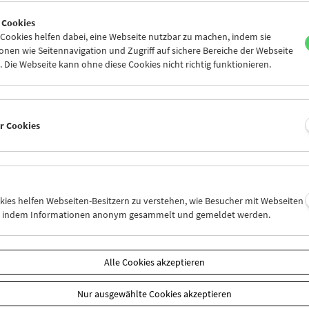
6
27
28
29
30
31
 Cookies
2
03
04
05
06
07
ookies helfen dabei, eine Webseite nutzbar zu machen, indem sie
nen wie Seitennavigation und Zugriff auf sichere Bereiche der Webseite
 Die Webseite kann ohne diese Cookies nicht richtig funktionieren.
Mi 20.8.
Do 21.8.
Fr 22.8.
er Cookies
okies helfen Webseiten-Besitzern zu verstehen, wie Besucher mit Webseiten
n, indem Informationen anonym gesammelt und gemeldet werden.
Alle Cookies akzeptieren
Nur ausgewählte Cookies akzeptieren