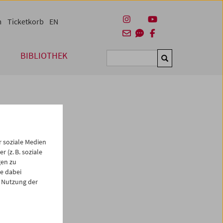
m
Ticketkorb
EN
BIBLIOTHEK
Suchen
 soziale Medien
 (z. B. soziale
gen zu
e dabei
es
 Nutzung der