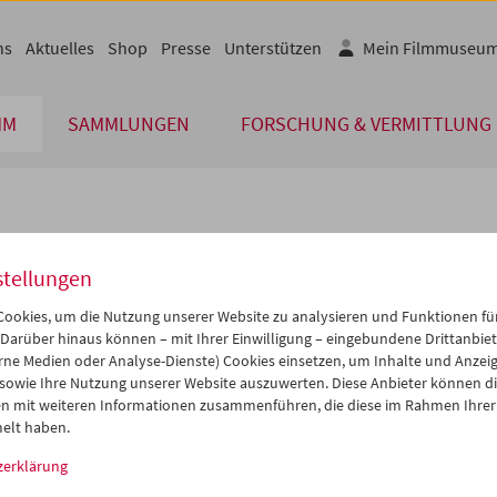
ns
Aktuelles
Shop
Presse
Unterstützen
Mein Filmmuseu
MM
SAMMLUNGEN
FORSCHUNG & VERMITTLUNG
lplan
stellungen
Aug 2014
iCalender
>
>>
ookies, um die Nutzung unserer Website zu analysieren und Funktionen für
Programmheft-PDF
i
Mi
Do
Fr
Sa
So
 Darüber hinaus können – mit Ihrer Einwilligung – eingebundene Drittanbieter
rne Medien oder Analyse-Dienste) Cookies einsetzen, um Inhalte und Anzei
9
30
31
01
02
03
 sowie Ihre Nutzung unserer Website auszuwerten. Diese Anbieter können di
English language or subtitl
5
06
07
08
09
10
n mit weiteren Informationen zusammenführen, die diese im Rahmen Ihrer
elt haben.
2
13
14
15
16
17
zerklärung
9
20
21
22
23
24