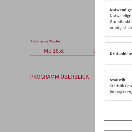
25
2
Notwendige
01
0
Notwendige C
Grundfunktio
ermöglichen.
< Vorherige Woche
Mo 18.8.
Di 19.8.
Drittanbiet
PROGRAMM ÜBERBLICK
Statistik
Statistik-Co
interagiere