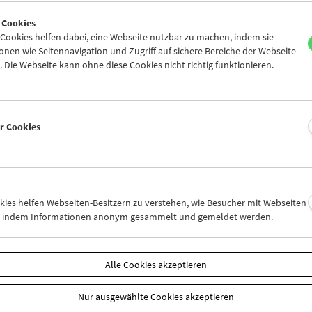
6
27
28
29
30
31
 Cookies
2
03
04
05
06
07
ookies helfen dabei, eine Webseite nutzbar zu machen, indem sie
nen wie Seitennavigation und Zugriff auf sichere Bereiche der Webseite
 Die Webseite kann ohne diese Cookies nicht richtig funktionieren.
Mi 20.8.
Do 21.8.
Fr 22.8.
er Cookies
okies helfen Webseiten-Besitzern zu verstehen, wie Besucher mit Webseiten
n, indem Informationen anonym gesammelt und gemeldet werden.
Alle Cookies akzeptieren
Nur ausgewählte Cookies akzeptieren