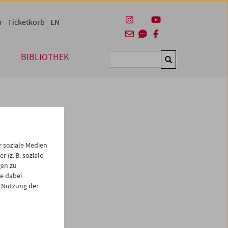
m
Ticketkorb
EN
BIBLIOTHEK
Suchen
 soziale Medien
 (z. B. soziale
gen zu
e dabei
es
 Nutzung der