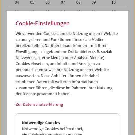
04
05
06
07
08
09
10
11
12
13
14
15
16
17
18
19
20
21
22
23
24
Cookie-Einstellungen
25
26
27
28
29
30
31
Wir verwenden Cookies, um die Nutzung unserer Website
zu analysieren und Funktionen für soziale Medien
01
02
03
04
05
06
07
bereitzustellen. Darüber hinaus können – mit Ihrer
Einwilligung – eingebundene Drittanbieter (z. B. soziale
iCalender
Netzwerke, externe Medien oder Analyse-Dienste)
Cookies einsetzen, um Inhalte und Anzeigen zu
Programmheft-PDF
personalisieren sowie Ihre Nutzung unserer Website
auszuwerten. Diese Anbieter können die dabei
English language or subtitles
erhobenen Daten mit weiteren Informationen
zusammenführen, die diese im Rahmen Ihrer Nutzung
der Dienste gesammelt haben.
< Vorherige Woche
Nächste Woche >
Zur Datenschutzerklärung
Mo 18.8.
Notwendige Cookies
Di 19.8.
Notwendige Cookies helfen dabei,
eine Webseite nutzbar zu machen,