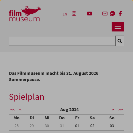
Accesskey [1]
Accesskey [4]
Accesskey [2]
Accesskey [3]
Zum Inhalt
Zum Hauptmenü
Zur Servicenavigation
Zum Suche
EN
Navbar 
Suche
Das Filmmuseum macht bis 31. August 2026
Sommerpause.
Spielplan
Aug 2014
<<
<
>
>>
Mo
Di
Mi
Do
Fr
Sa
So
28
29
30
31
01
02
03