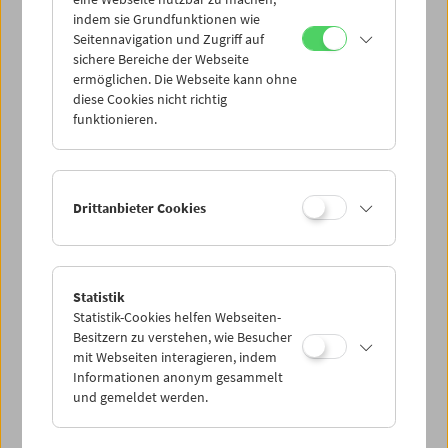
Mi 20.8.
indem sie Grundfunktionen wie
Seitennavigation und Zugriff auf
sichere Bereiche der Webseite
Do 21.8.
ermöglichen. Die Webseite kann ohne
diese Cookies nicht richtig
funktionieren.
Fr 22.8.
Sa 23.8.
Drittanbieter Cookies
So 24.8.
Statistik
Statistik-Cookies helfen Webseiten-
PROGRAMM ÜBERBLICK
Besitzern zu verstehen, wie Besucher
mit Webseiten interagieren, indem
Informationen anonym gesammelt
und gemeldet werden.