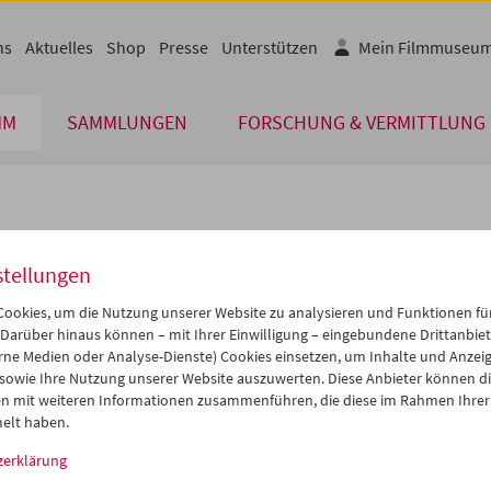
ns
Aktuelles
Shop
Presse
Unterstützen
Mein Filmmuseu
MM
SAMMLUNGEN
FORSCHUNG & VERMITTLUNG
lplan
stellungen
Aug 2014
iCalender
>
>>
ookies, um die Nutzung unserer Website zu analysieren und Funktionen für
Programmheft-PDF
i
Mi
Do
Fr
Sa
So
 Darüber hinaus können – mit Ihrer Einwilligung – eingebundene Drittanbieter
rne Medien oder Analyse-Dienste) Cookies einsetzen, um Inhalte und Anzei
9
30
31
01
02
03
 sowie Ihre Nutzung unserer Website auszuwerten. Diese Anbieter können di
English language or subtitl
5
06
07
08
09
10
n mit weiteren Informationen zusammenführen, die diese im Rahmen Ihrer
elt haben.
2
13
14
15
16
17
zerklärung
9
20
21
22
23
24