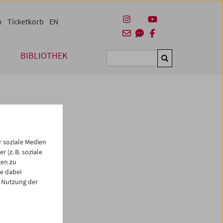
m
Ticketkorb
EN
BIBLIOTHEK
Suchen
 soziale Medien
 (z. B. soziale
gen zu
e dabei
es
 Nutzung der