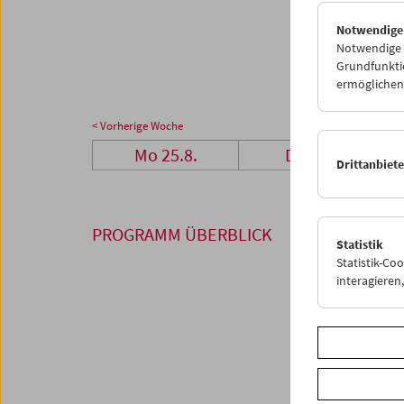
25
2
Notwendige
01
0
Notwendige C
Grundfunktio
ermöglichen.
< Vorherige Woche
Mo 25.8.
Di 26.8.
Drittanbiet
PROGRAMM ÜBERBLICK
Statistik
Statistik-Co
interagiere