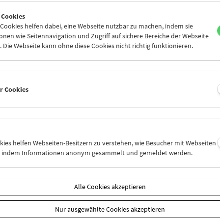
6
27
28
29
30
31
 Cookies
2
03
04
05
06
07
ookies helfen dabei, eine Webseite nutzbar zu machen, indem sie
nen wie Seitennavigation und Zugriff auf sichere Bereiche der Webseite
 Die Webseite kann ohne diese Cookies nicht richtig funktionieren.
Mi 27.8.
Do 28.8.
Fr 29.8.
er Cookies
okies helfen Webseiten-Besitzern zu verstehen, wie Besucher mit Webseiten
n, indem Informationen anonym gesammelt und gemeldet werden.
Alle Cookies akzeptieren
Nur ausgewählte Cookies akzeptieren