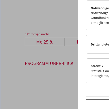
25
2
Notwendige
01
0
Notwendige C
Grundfunktio
ermöglichen.
< Vorherige Woche
Mo 25.8.
Di 26.8.
Drittanbiet
PROGRAMM ÜBERBLICK
Statistik
Statistik-Co
interagiere