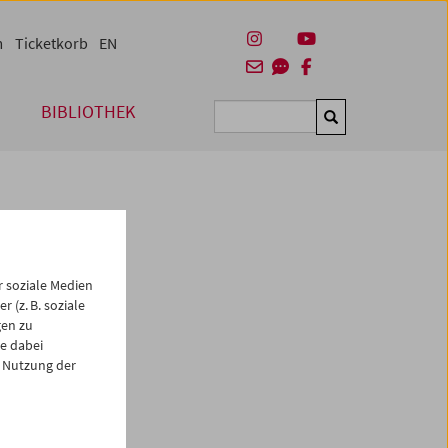
m
Ticketkorb
EN
BIBLIOTHEK
Suchen
 soziale Medien
 (z. B. soziale
gen zu
e dabei
es
 Nutzung der