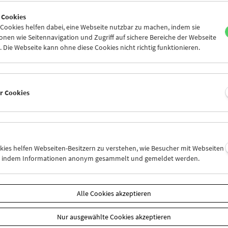
6
27
28
29
30
31
 Cookies
2
03
04
05
06
07
ookies helfen dabei, eine Webseite nutzbar zu machen, indem sie
nen wie Seitennavigation und Zugriff auf sichere Bereiche der Webseite
 Die Webseite kann ohne diese Cookies nicht richtig funktionieren.
Mi 27.8.
Do 28.8.
Fr 29.8.
er Cookies
okies helfen Webseiten-Besitzern zu verstehen, wie Besucher mit Webseiten
n, indem Informationen anonym gesammelt und gemeldet werden.
Alle Cookies akzeptieren
Nur ausgewählte Cookies akzeptieren