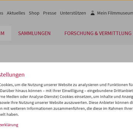
ns
Aktuelles
Shop
Presse
Unterstützen
Mein Filmmuseu
MM
SAMMLUNGEN
FORSCHUNG & VERMITTLUNG
lplan
stellungen
Aug 2014
iCalender
>
>>
ookies, um die Nutzung unserer Website zu analysieren und Funktionen für
Programmheft-PDF
i
Mi
Do
Fr
Sa
So
 Darüber hinaus können – mit Ihrer Einwilligung – eingebundene Drittanbieter
rne Medien oder Analyse-Dienste) Cookies einsetzen, um Inhalte und Anzei
9
30
31
01
02
03
 sowie Ihre Nutzung unserer Website auszuwerten. Diese Anbieter können di
English language or subtitl
5
06
07
08
09
10
n mit weiteren Informationen zusammenführen, die diese im Rahmen Ihrer
elt haben.
2
13
14
15
16
17
zerklärung
9
20
21
22
23
24