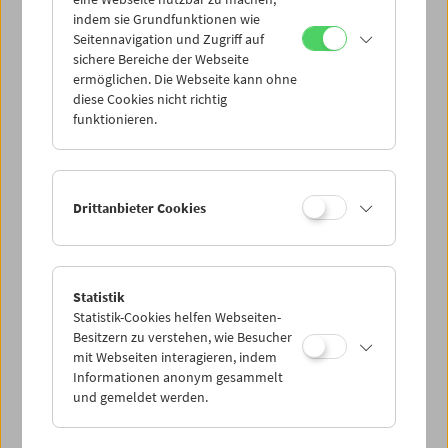
Mi 27.8.
indem sie Grundfunktionen wie
Seitennavigation und Zugriff auf
sichere Bereiche der Webseite
Do 28.8.
ermöglichen. Die Webseite kann ohne
diese Cookies nicht richtig
funktionieren.
Fr 29.8.
Sa 30.8.
Drittanbieter Cookies
So 31.8.
Statistik
Statistik-Cookies helfen Webseiten-
PROGRAMM ÜBERBLICK
Besitzern zu verstehen, wie Besucher
mit Webseiten interagieren, indem
Informationen anonym gesammelt
und gemeldet werden.