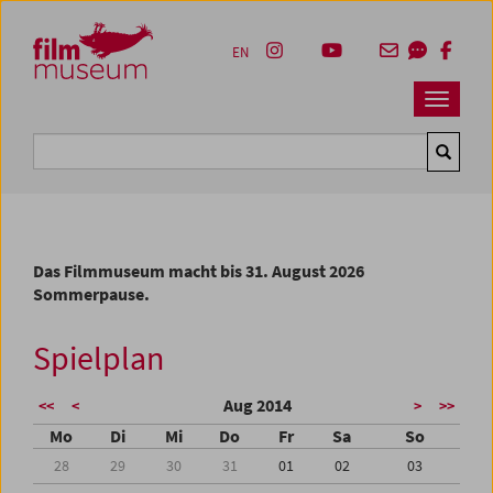
Accesskey [1]
Accesskey [4]
Accesskey [2]
Accesskey [3]
Zum Inhalt
Zum Hauptmenü
Zur Servicenavigation
Zum Suche
EN
Navbar 
Suche
Das Filmmuseum macht bis 31. August 2026
Sommerpause.
Spielplan
Aug 2014
<<
<
>
>>
Mo
Di
Mi
Do
Fr
Sa
So
28
29
30
31
01
02
03