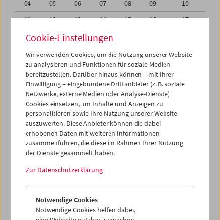
04
05
06
07
08
09
10
11
12
13
14
15
16
17
18
19
20
21
22
23
24
Cookie-Einstellungen
25
26
27
28
29
30
31
Wir verwenden Cookies, um die Nutzung unserer Website
zu analysieren und Funktionen für soziale Medien
01
02
03
04
05
06
07
bereitzustellen. Darüber hinaus können – mit Ihrer
Einwilligung – eingebundene Drittanbieter (z. B. soziale
iCalender
Netzwerke, externe Medien oder Analyse-Dienste)
Cookies einsetzen, um Inhalte und Anzeigen zu
Programmheft-PDF
personalisieren sowie Ihre Nutzung unserer Website
auszuwerten. Diese Anbieter können die dabei
English language or subtitles
erhobenen Daten mit weiteren Informationen
zusammenführen, die diese im Rahmen Ihrer Nutzung
der Dienste gesammelt haben.
< Vorherige Woche
Nächste Woche >
Zur Datenschutzerklärung
Mo 25.8.
Notwendige Cookies
Di 26.8.
Notwendige Cookies helfen dabei,
eine Webseite nutzbar zu machen,