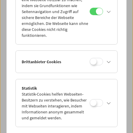
Mi 10.9.
indem sie Grundfunktionen wie
Seitennavigation und Zugriff auf
sichere Bereiche der Webseite
Do 11.9.
ermöglichen. Die Webseite kann ohne
diese Cookies nicht richtig
funktionieren.
Fr 12.9.
Sa 13.9.
Drittanbieter Cookies
So 14.9.
Statistik
Statistik-Cookies helfen Webseiten-
PROGRAMM ÜBERBLICK
Besitzern zu verstehen, wie Besucher
mit Webseiten interagieren, indem
Informationen anonym gesammelt
und gemeldet werden.