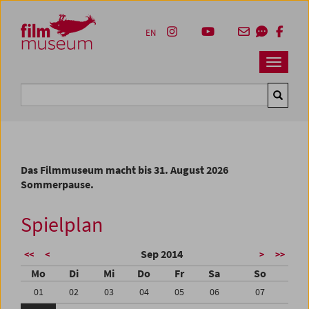
Accesskey [1]
Accesskey [4]
Accesskey [2]
Accesskey [3]
Zum Inhalt
Zum Hauptmenü
Zur Servicenavigation
Zum Suche
EN
Navbar 
Suche
Das Filmmuseum macht bis 31. August 2026
Sommerpause.
Spielplan
Sep 2014
<<
<
>
>>
Mo
Di
Mi
Do
Fr
Sa
So
01
02
03
04
05
06
07