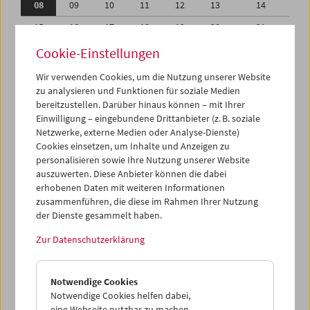
08
09
10
11
12
13
14
15
16
17
18
19
20
21
22
23
24
25
26
27
28
Cookie-Einstellungen
29
30
01
02
03
04
05
Wir verwenden Cookies, um die Nutzung unserer Website
zu analysieren und Funktionen für soziale Medien
06
07
08
09
10
11
12
bereitzustellen. Darüber hinaus können – mit Ihrer
Einwilligung – eingebundene Drittanbieter (z. B. soziale
iCalender
Netzwerke, externe Medien oder Analyse-Dienste)
Cookies einsetzen, um Inhalte und Anzeigen zu
Programmheft-PDF
personalisieren sowie Ihre Nutzung unserer Website
auszuwerten. Diese Anbieter können die dabei
English language or subtitles
erhobenen Daten mit weiteren Informationen
zusammenführen, die diese im Rahmen Ihrer Nutzung
der Dienste gesammelt haben.
< Vorherige Woche
Nächste Woche >
Zur Datenschutzerklärung
Mo 8.9.
Notwendige Cookies
Di 9.9.
Notwendige Cookies helfen dabei,
eine Webseite nutzbar zu machen,