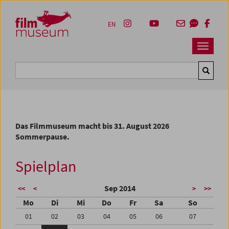
Accesskey [1]
Accesskey [4]
Accesskey [2]
Accesskey [3]
Zum Inhalt
Zum Hauptmenü
Zur Servicenavigation
Zum Suche
EN
Navbar 
Suche
Das Filmmuseum macht bis 31. August 2026
Sommerpause.
Spielplan
Sep 2014
<<
<
>
>>
Mo
Di
Mi
Do
Fr
Sa
So
01
02
03
04
05
06
07