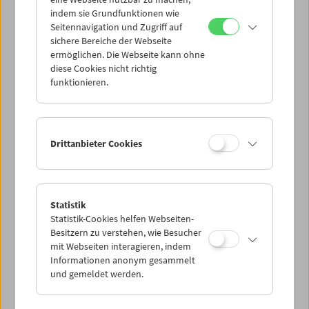
Mi 10.9.
indem sie Grundfunktionen wie
Seitennavigation und Zugriff auf
sichere Bereiche der Webseite
Do 11.9.
ermöglichen. Die Webseite kann ohne
diese Cookies nicht richtig
funktionieren.
Fr 12.9.
Sa 13.9.
Drittanbieter Cookies
So 14.9.
Statistik
Statistik-Cookies helfen Webseiten-
PROGRAMM ÜBERBLICK
Besitzern zu verstehen, wie Besucher
mit Webseiten interagieren, indem
Informationen anonym gesammelt
und gemeldet werden.