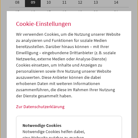
08
09
10
11
12
13
14
15
16
17
18
19
20
21
22
23
24
25
26
27
28
Cookie-Einstellungen
29
30
01
02
03
04
05
Wir verwenden Cookies, um die Nutzung unserer Website
zu analysieren und Funktionen für soziale Medien
06
07
08
09
10
11
12
bereitzustellen. Darüber hinaus können – mit Ihrer
Einwilligung – eingebundene Drittanbieter (z. B. soziale
iCalender
Netzwerke, externe Medien oder Analyse-Dienste)
Cookies einsetzen, um Inhalte und Anzeigen zu
Programmheft-PDF
personalisieren sowie Ihre Nutzung unserer Website
auszuwerten. Diese Anbieter können die dabei
English language or subtitles
erhobenen Daten mit weiteren Informationen
zusammenführen, die diese im Rahmen Ihrer Nutzung
der Dienste gesammelt haben.
< Vorherige Woche
Nächste Woche >
Zur Datenschutzerklärung
Mo 8.9.
Notwendige Cookies
Di 9.9.
Notwendige Cookies helfen dabei,
eine Webseite nutzbar zu machen,