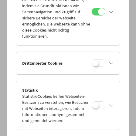
Mi 10.9.
indem sie Grundfunktionen wie
Seitennavigation und Zugriff auf
sichere Bereiche der Webseite
Do 11.9.
ermöglichen. Die Webseite kann ohne
diese Cookies nicht richtig
funktionieren.
Fr 12.9.
Sa 13.9.
Drittanbieter Cookies
So 14.9.
Statistik
Statistik-Cookies helfen Webseiten-
PROGRAMM ÜBERBLICK
Besitzern zu verstehen, wie Besucher
mit Webseiten interagieren, indem
Informationen anonym gesammelt
und gemeldet werden.