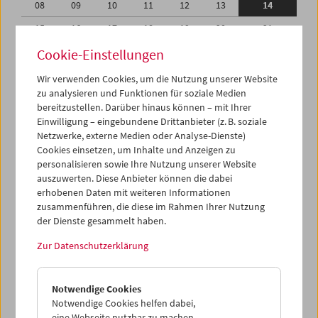
08
09
10
11
12
13
14
15
16
17
18
19
20
21
22
23
24
25
26
27
28
Cookie-Einstellungen
29
30
01
02
03
04
05
Wir verwenden Cookies, um die Nutzung unserer Website
zu analysieren und Funktionen für soziale Medien
06
07
08
09
10
11
12
bereitzustellen. Darüber hinaus können – mit Ihrer
Einwilligung – eingebundene Drittanbieter (z. B. soziale
iCalender
Netzwerke, externe Medien oder Analyse-Dienste)
Cookies einsetzen, um Inhalte und Anzeigen zu
Programmheft-PDF
personalisieren sowie Ihre Nutzung unserer Website
auszuwerten. Diese Anbieter können die dabei
English language or subtitles
erhobenen Daten mit weiteren Informationen
zusammenführen, die diese im Rahmen Ihrer Nutzung
der Dienste gesammelt haben.
< Vorherige Woche
Nächste Woche >
Zur Datenschutzerklärung
Mo 8.9.
Notwendige Cookies
Di 9.9.
Notwendige Cookies helfen dabei,
eine Webseite nutzbar zu machen,