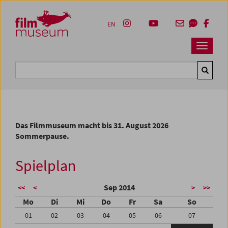
Accesskey [1]
Accesskey [4]
Accesskey [2]
Accesskey [3]
Zum Inhalt
Zum Hauptmenü
Zur Servicenavigation
Zum Suche
EN
Navbar 
Suche
Das Filmmuseum macht bis 31. August 2026
Sommerpause.
Spielplan
Sep 2014
<<
<
>
>>
Mo
Di
Mi
Do
Fr
Sa
So
01
02
03
04
05
06
07