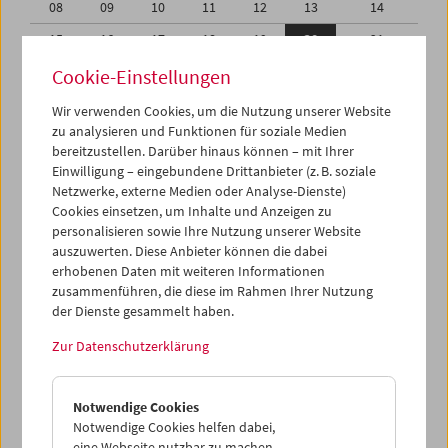
08
09
10
11
12
13
14
15
16
17
18
19
20
21
22
23
24
25
26
27
28
Cookie-Einstellungen
29
30
01
02
03
04
05
Wir verwenden Cookies, um die Nutzung unserer Website
zu analysieren und Funktionen für soziale Medien
06
07
08
09
10
11
12
bereitzustellen. Darüber hinaus können – mit Ihrer
Einwilligung – eingebundene Drittanbieter (z. B. soziale
iCalender
Netzwerke, externe Medien oder Analyse-Dienste)
Cookies einsetzen, um Inhalte und Anzeigen zu
Programmheft-PDF
personalisieren sowie Ihre Nutzung unserer Website
auszuwerten. Diese Anbieter können die dabei
English language or subtitles
erhobenen Daten mit weiteren Informationen
zusammenführen, die diese im Rahmen Ihrer Nutzung
der Dienste gesammelt haben.
< Vorherige Woche
Nächste Woche >
Zur Datenschutzerklärung
Mo 15.9.
Notwendige Cookies
Di 16.9.
Notwendige Cookies helfen dabei,
eine Webseite nutzbar zu machen,