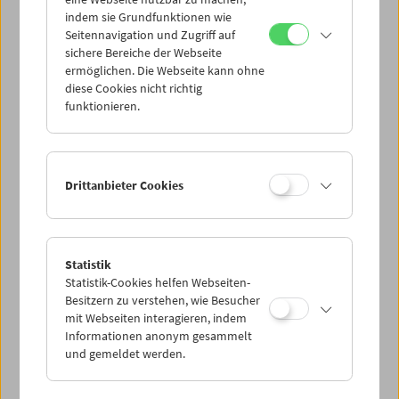
Mi 17.9.
indem sie Grundfunktionen wie
Seitennavigation und Zugriff auf
sichere Bereiche der Webseite
Do 18.9.
ermöglichen. Die Webseite kann ohne
diese Cookies nicht richtig
funktionieren.
Fr 19.9.
Sa 20.9.
Drittanbieter Cookies
So 21.9.
Statistik
Statistik-Cookies helfen Webseiten-
PROGRAMM ÜBERBLICK
Besitzern zu verstehen, wie Besucher
mit Webseiten interagieren, indem
Informationen anonym gesammelt
und gemeldet werden.