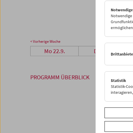
29
3
Notwendige
06
0
Notwendige C
Grundfunktio
ermöglichen.
< Vorherige Woche
Mo 22.9.
Di 23.9.
Drittanbiet
PROGRAMM ÜBERBLICK
Statistik
Statistik-Co
interagiere