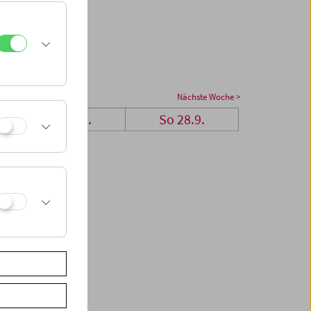
Nächste Woche >
Sa 27.9.
So 28.9.