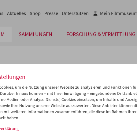
ns
Aktuelles
Shop
Presse
Unterstützen
Mein Filmmuseu
MM
SAMMLUNGEN
FORSCHUNG & VERMITTLUNG
lplan
stellungen
Sep 2014
iCalender
>
>>
ookies, um die Nutzung unserer Website zu analysieren und Funktionen für
Programmheft-PDF
i
Mi
Do
Fr
Sa
So
 Darüber hinaus können – mit Ihrer Einwilligung – eingebundene Drittanbieter
rne Medien oder Analyse-Dienste) Cookies einsetzen, um Inhalte und Anzei
2
03
04
05
06
07
 sowie Ihre Nutzung unserer Website auszuwerten. Diese Anbieter können di
English language or subtitl
9
10
11
12
13
14
n mit weiteren Informationen zusammenführen, die diese im Rahmen Ihrer
elt haben.
6
17
18
19
20
21
zerklärung
3
24
25
26
27
28