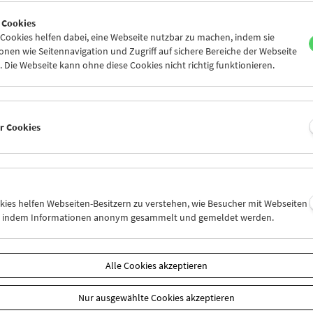
0
01
02
03
04
05
 Cookies
7
08
09
10
11
12
ookies helfen dabei, eine Webseite nutzbar zu machen, indem sie
nen wie Seitennavigation und Zugriff auf sichere Bereiche der Webseite
 Die Webseite kann ohne diese Cookies nicht richtig funktionieren.
Mi 24.9.
Do 25.9.
Fr 26.9.
er Cookies
okies helfen Webseiten-Besitzern zu verstehen, wie Besucher mit Webseiten
n, indem Informationen anonym gesammelt und gemeldet werden.
Alle Cookies akzeptieren
Nur ausgewählte Cookies akzeptieren