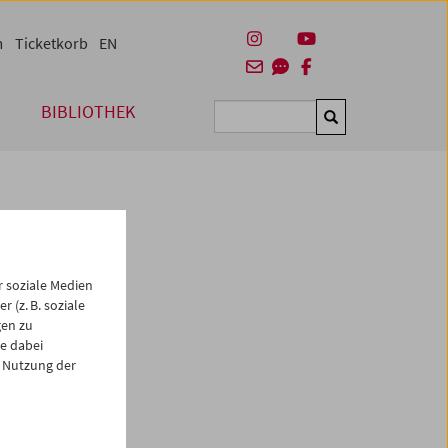
m
Ticketkorb
EN
BIBLIOTHEK
Suchen
 soziale Medien
 (z. B. soziale
gen zu
e dabei
es
 Nutzung der