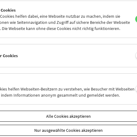
8
29
30
31
01
02
 Cookies
4
05
06
07
08
09
ookies helfen dabei, eine Webseite nutzbar zu machen, indem sie
nen wie Seitennavigation und Zugriff auf sichere Bereiche der Webseite
 Die Webseite kann ohne diese Cookies nicht richtig funktionieren.
Mi 8.10.
Do 9.10.
Fr 10.10.
er Cookies
okies helfen Webseiten-Besitzern zu verstehen, wie Besucher mit Webseiten
n, indem Informationen anonym gesammelt und gemeldet werden.
Alle Cookies akzeptieren
Nur ausgewählte Cookies akzeptieren