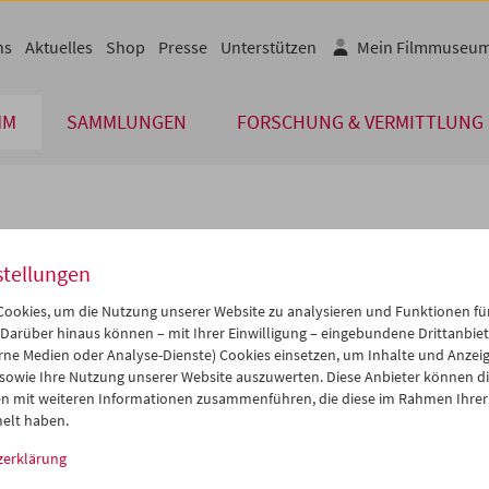
ns
Aktuelles
Shop
Presse
Unterstützen
Mein Filmmuseu
MM
SAMMLUNGEN
FORSCHUNG & VERMITTLUNG
lplan
stellungen
Okt 2014
iCalender
>
>>
ookies, um die Nutzung unserer Website zu analysieren und Funktionen für
Programmheft-PDF
i
Mi
Do
Fr
Sa
So
 Darüber hinaus können – mit Ihrer Einwilligung – eingebundene Drittanbieter
rne Medien oder Analyse-Dienste) Cookies einsetzen, um Inhalte und Anzei
0
01
02
03
04
05
 sowie Ihre Nutzung unserer Website auszuwerten. Diese Anbieter können di
English language or subtitl
7
08
09
10
11
12
n mit weiteren Informationen zusammenführen, die diese im Rahmen Ihrer
elt haben.
4
15
16
17
18
19
zerklärung
1
22
23
24
25
26