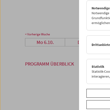
27
2
Notwendige
03
0
Notwendige C
Grundfunktio
ermöglichen.
< Vorherige Woche
Mo 6.10.
Di 7.10.
Drittanbiet
PROGRAMM ÜBERBLICK
Statistik
Statistik-Co
interagiere