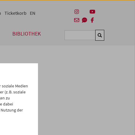
m
Ticketkorb
EN
BIBLIOTHEK
Suchen
 soziale Medien
 (z. B. soziale
gen zu
e dabei
es
 Nutzung der