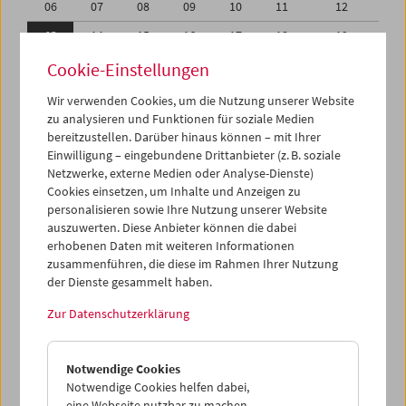
06
07
08
09
10
11
12
13
14
15
16
17
18
19
20
21
22
23
24
25
26
Cookie-Einstellungen
27
28
29
30
31
01
02
Wir verwenden Cookies, um die Nutzung unserer Website
zu analysieren und Funktionen für soziale Medien
03
04
05
06
07
08
09
bereitzustellen. Darüber hinaus können – mit Ihrer
Einwilligung – eingebundene Drittanbieter (z. B. soziale
iCalender
Netzwerke, externe Medien oder Analyse-Dienste)
Cookies einsetzen, um Inhalte und Anzeigen zu
Programmheft-PDF
personalisieren sowie Ihre Nutzung unserer Website
auszuwerten. Diese Anbieter können die dabei
English language or subtitles
erhobenen Daten mit weiteren Informationen
zusammenführen, die diese im Rahmen Ihrer Nutzung
der Dienste gesammelt haben.
< Vorherige Woche
Nächste Woche >
Zur Datenschutzerklärung
Mo 13.10.
Notwendige Cookies
Di 14.10.
Notwendige Cookies helfen dabei,
eine Webseite nutzbar zu machen,