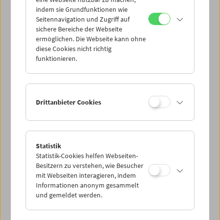
Mi 15.10.
indem sie Grundfunktionen wie
Seitennavigation und Zugriff auf
sichere Bereiche der Webseite
Do 16.10.
ermöglichen. Die Webseite kann ohne
diese Cookies nicht richtig
funktionieren.
Fr 17.10.
Sa 18.10.
Drittanbieter Cookies
So 19.10.
Statistik
Statistik-Cookies helfen Webseiten-
PROGRAMM ÜBERBLICK
Besitzern zu verstehen, wie Besucher
mit Webseiten interagieren, indem
Informationen anonym gesammelt
und gemeldet werden.