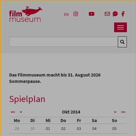
Accesskey [1]
Accesskey [4]
Accesskey [2]
Accesskey [3]
Zum Inhalt
Zum Hauptmenü
Zur Servicenavigation
Zum Suche
EN
Navbar 
Suche
Das Filmmuseum macht bis 31. August 2026
Sommerpause.
Spielplan
Okt 2014
<<
<
>
>>
Mo
Di
Mi
Do
Fr
Sa
So
29
30
01
02
03
04
05