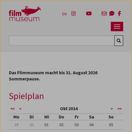
Accesskey [1]
Accesskey [4]
Accesskey [2]
Accesskey [3]
Zum Inhalt
Zum Hauptmenü
Zur Servicenavigation
Zum Suche
EN
Navbar 
Suche
Das Filmmuseum macht bis 31. August 2026
Sommerpause.
Spielplan
Okt 2014
<<
<
>
>>
Mo
Di
Mi
Do
Fr
Sa
So
29
30
01
02
03
04
05