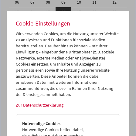
06
07
08
09
10
11
12
13
14
15
16
17
18
19
20
21
22
23
24
25
26
Cookie-Einstellungen
27
28
29
30
31
01
02
Wir verwenden Cookies, um die Nutzung unserer Website
zu analysieren und Funktionen für soziale Medien
03
04
05
06
07
08
09
bereitzustellen. Darüber hinaus können – mit Ihrer
Einwilligung – eingebundene Drittanbieter (z. B. soziale
iCalender
Netzwerke, externe Medien oder Analyse-Dienste)
Cookies einsetzen, um Inhalte und Anzeigen zu
Programmheft-PDF
personalisieren sowie Ihre Nutzung unserer Website
auszuwerten. Diese Anbieter können die dabei
English language or subtitles
erhobenen Daten mit weiteren Informationen
zusammenführen, die diese im Rahmen Ihrer Nutzung
der Dienste gesammelt haben.
< Vorherige Woche
Nächste Woche >
Zur Datenschutzerklärung
Mo 13.10.
Notwendige Cookies
Di 14.10.
Notwendige Cookies helfen dabei,
eine Webseite nutzbar zu machen,