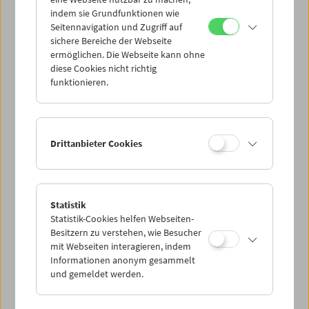
Mi 15.10.
indem sie Grundfunktionen wie
Seitennavigation und Zugriff auf
sichere Bereiche der Webseite
Do 16.10.
ermöglichen. Die Webseite kann ohne
diese Cookies nicht richtig
funktionieren.
Fr 17.10.
Sa 18.10.
Drittanbieter Cookies
So 19.10.
Statistik
Statistik-Cookies helfen Webseiten-
PROGRAMM ÜBERBLICK
Besitzern zu verstehen, wie Besucher
mit Webseiten interagieren, indem
Informationen anonym gesammelt
und gemeldet werden.