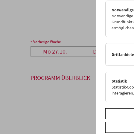
27
2
Notwendige
03
0
Notwendige C
Grundfunktio
ermöglichen.
< Vorherige Woche
Mo 27.10.
Di 28.10.
Drittanbiet
PROGRAMM ÜBERBLICK
Statistik
Statistik-Co
interagiere