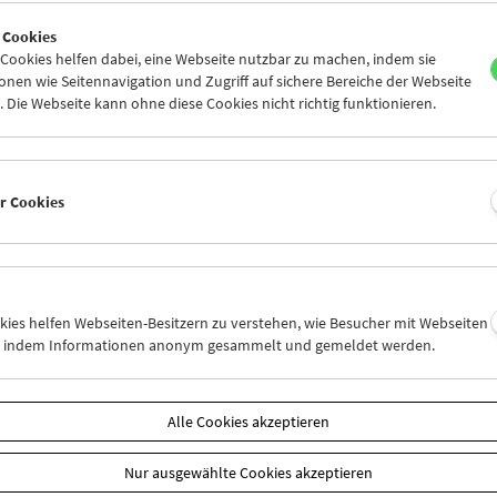
8
29
30
31
01
02
 Cookies
4
05
06
07
08
09
ookies helfen dabei, eine Webseite nutzbar zu machen, indem sie
nen wie Seitennavigation und Zugriff auf sichere Bereiche der Webseite
 Die Webseite kann ohne diese Cookies nicht richtig funktionieren.
Mi 29.10.
Do 30.10.
Fr 31.10.
er Cookies
okies helfen Webseiten-Besitzern zu verstehen, wie Besucher mit Webseiten
n, indem Informationen anonym gesammelt und gemeldet werden.
Alle Cookies akzeptieren
Nur ausgewählte Cookies akzeptieren