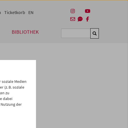
m
Ticketkorb
EN
BIBLIOTHEK
Suchen
 soziale Medien
 (z. B. soziale
gen zu
e dabei
es
 Nutzung der