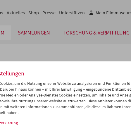
ns
Aktuelles
Shop
Presse
Unterstützen
Mein Filmmuseu
MM
SAMMLUNGEN
FORSCHUNG & VERMITTLUNG
lplan
stellungen
Okt 2014
iCalender
>
>>
ookies, um die Nutzung unserer Website zu analysieren und Funktionen für
Programmheft-PDF
i
Mi
Do
Fr
Sa
So
 Darüber hinaus können – mit Ihrer Einwilligung – eingebundene Drittanbieter
rne Medien oder Analyse-Dienste) Cookies einsetzen, um Inhalte und Anzei
0
01
02
03
04
05
 sowie Ihre Nutzung unserer Website auszuwerten. Diese Anbieter können di
English language or subtitl
7
08
09
10
11
12
n mit weiteren Informationen zusammenführen, die diese im Rahmen Ihrer
elt haben.
4
15
16
17
18
19
zerklärung
1
22
23
24
25
26