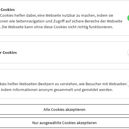
8
29
30
31
01
02
 Cookies
4
05
06
07
08
09
ookies helfen dabei, eine Webseite nutzbar zu machen, indem sie
nen wie Seitennavigation und Zugriff auf sichere Bereiche der Webseite
 Die Webseite kann ohne diese Cookies nicht richtig funktionieren.
Mi 29.10.
Do 30.10.
Fr 31.10.
er Cookies
okies helfen Webseiten-Besitzern zu verstehen, wie Besucher mit Webseiten
n, indem Informationen anonym gesammelt und gemeldet werden.
Alle Cookies akzeptieren
Nur ausgewählte Cookies akzeptieren