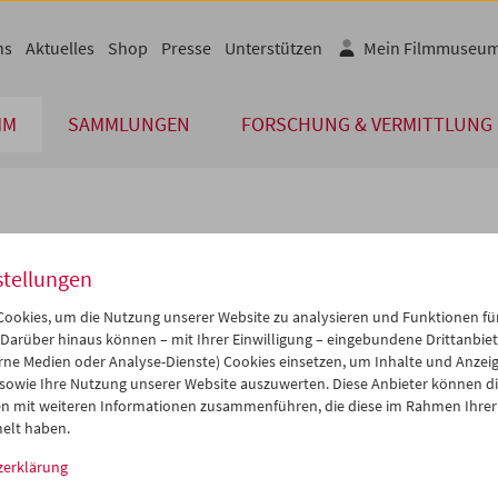
ns
Aktuelles
Shop
Presse
Unterstützen
Mein Filmmuseu
MM
SAMMLUNGEN
FORSCHUNG & VERMITTLUNG
lplan
stellungen
Okt 2014
iCalender
>
>>
ookies, um die Nutzung unserer Website zu analysieren und Funktionen für
Programmheft-PDF
i
Mi
Do
Fr
Sa
So
 Darüber hinaus können – mit Ihrer Einwilligung – eingebundene Drittanbieter
rne Medien oder Analyse-Dienste) Cookies einsetzen, um Inhalte und Anzei
0
01
02
03
04
05
 sowie Ihre Nutzung unserer Website auszuwerten. Diese Anbieter können di
English language or subtitl
7
08
09
10
11
12
n mit weiteren Informationen zusammenführen, die diese im Rahmen Ihrer
elt haben.
4
15
16
17
18
19
zerklärung
1
22
23
24
25
26