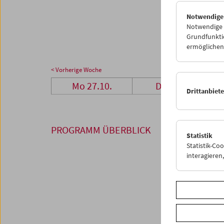
27
2
Notwendige
03
0
Notwendige C
Grundfunktio
ermöglichen.
< Vorherige Woche
Mo 27.10.
Di 28.10.
Drittanbiet
PROGRAMM ÜBERBLICK
Statistik
Statistik-Co
interagiere