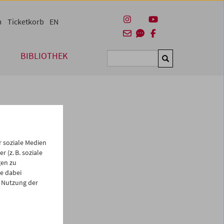
m
Ticketkorb
EN
BIBLIOTHEK
Suchen
 soziale Medien
 (z. B. soziale
gen zu
e dabei
es
 Nutzung der