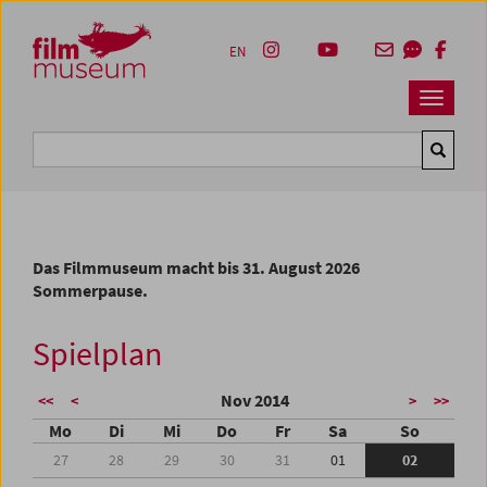
Accesskey [1]
Accesskey [4]
Accesskey [2]
Accesskey [3]
Zum Inhalt
Zum Hauptmenü
Zur Servicenavigation
Zum Suche
EN
Navbar 
Suche
Das Filmmuseum macht bis 31. August 2026
Sommerpause.
Spielplan
Nov 2014
<<
<
>
>>
Mo
Di
Mi
Do
Fr
Sa
So
27
28
29
30
31
01
02