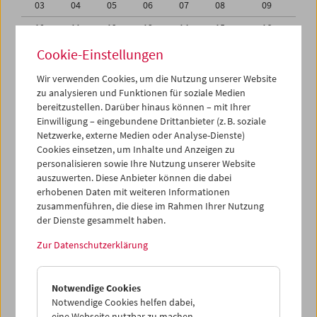
03
04
05
06
07
08
09
10
11
12
13
14
15
16
17
18
19
20
21
22
23
Cookie-Einstellungen
24
25
26
27
28
29
30
Wir verwenden Cookies, um die Nutzung unserer Website
zu analysieren und Funktionen für soziale Medien
01
02
03
04
05
06
07
bereitzustellen. Darüber hinaus können – mit Ihrer
Einwilligung – eingebundene Drittanbieter (z. B. soziale
iCalender
Netzwerke, externe Medien oder Analyse-Dienste)
Cookies einsetzen, um Inhalte und Anzeigen zu
Programmheft-PDF
personalisieren sowie Ihre Nutzung unserer Website
auszuwerten. Diese Anbieter können die dabei
English language or subtitles
erhobenen Daten mit weiteren Informationen
zusammenführen, die diese im Rahmen Ihrer Nutzung
der Dienste gesammelt haben.
< Vorherige Woche
Nächste Woche >
Zur Datenschutzerklärung
Mo 27.10.
Notwendige Cookies
Di 28.10.
Notwendige Cookies helfen dabei,
eine Webseite nutzbar zu machen,