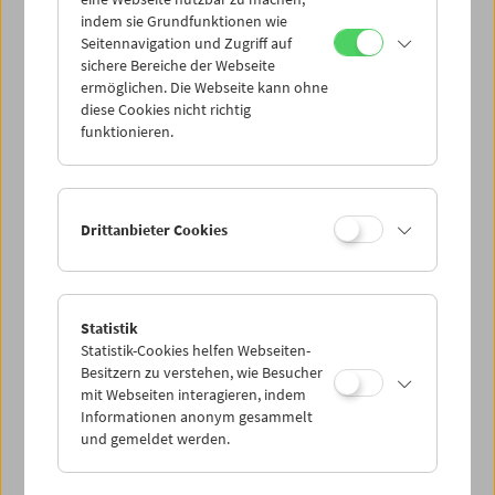
Mi 29.10.
indem sie Grundfunktionen wie
Seitennavigation und Zugriff auf
sichere Bereiche der Webseite
Do 30.10.
ermöglichen. Die Webseite kann ohne
diese Cookies nicht richtig
funktionieren.
Fr 31.10.
Sa 1.11.
Drittanbieter Cookies
So 2.11.
Statistik
Statistik-Cookies helfen Webseiten-
PROGRAMM ÜBERBLICK
Besitzern zu verstehen, wie Besucher
mit Webseiten interagieren, indem
Informationen anonym gesammelt
und gemeldet werden.