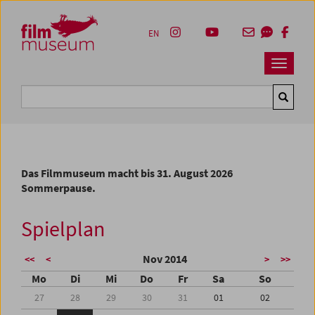
Accesskey [1]
Accesskey [4]
Accesskey [2]
Accesskey [3]
Zum Inhalt
Zum Hauptmenü
Zur Servicenavigation
Zum Suche
EN
Navbar 
Suche
Das Filmmuseum macht bis 31. August 2026
Sommerpause.
Spielplan
Nov 2014
<<
<
>
>>
Mo
Di
Mi
Do
Fr
Sa
So
27
28
29
30
31
01
02