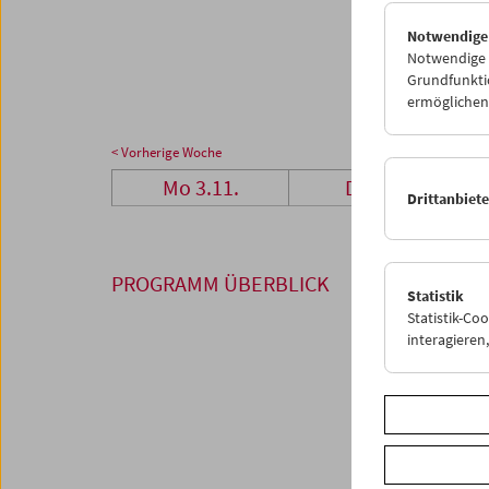
24
2
Notwendige
01
0
Notwendige C
Grundfunktio
ermöglichen.
< Vorherige Woche
Mo 3.11.
Di 4.11.
Drittanbiet
PROGRAMM ÜBERBLICK
Statistik
Statistik-Co
interagiere