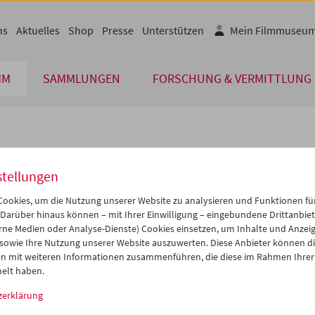
ns
Aktuelles
Shop
Presse
Unterstützen
Mein Filmmuseu
MM
SAMMLUNGEN
FORSCHUNG & VERMITTLUNG
lplan
stellungen
Nov 2014
iCalender
>
>>
ookies, um die Nutzung unserer Website zu analysieren und Funktionen für
Programmheft-PDF
i
Mi
Do
Fr
Sa
So
 Darüber hinaus können – mit Ihrer Einwilligung – eingebundene Drittanbieter
rne Medien oder Analyse-Dienste) Cookies einsetzen, um Inhalte und Anzei
8
29
30
31
01
02
 sowie Ihre Nutzung unserer Website auszuwerten. Diese Anbieter können di
English language or subtitl
4
05
06
07
08
09
n mit weiteren Informationen zusammenführen, die diese im Rahmen Ihrer
elt haben.
1
12
13
14
15
16
zerklärung
8
19
20
21
22
23