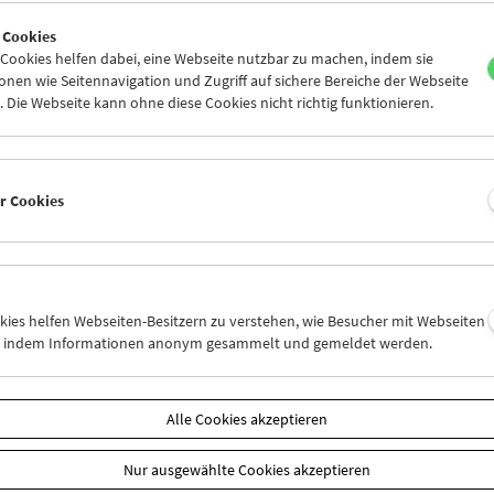
5
26
27
28
29
30
 Cookies
2
03
04
05
06
07
ookies helfen dabei, eine Webseite nutzbar zu machen, indem sie
nen wie Seitennavigation und Zugriff auf sichere Bereiche der Webseite
 Die Webseite kann ohne diese Cookies nicht richtig funktionieren.
Mi 5.11.
Do 6.11.
Fr 7.11.
er Cookies
okies helfen Webseiten-Besitzern zu verstehen, wie Besucher mit Webseiten
n, indem Informationen anonym gesammelt und gemeldet werden.
Alle Cookies akzeptieren
Nur ausgewählte Cookies akzeptieren