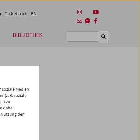
m
Ticketkorb
EN
BIBLIOTHEK
Suchen
 soziale Medien
 (z. B. soziale
gen zu
e dabei
es
 Nutzung der