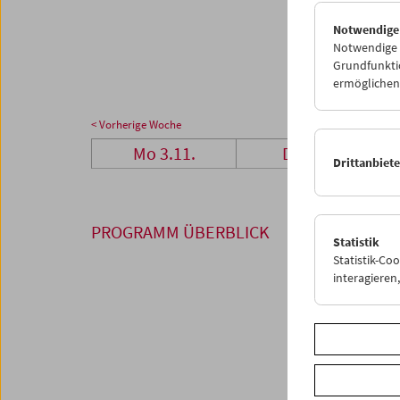
24
2
Notwendige
01
0
Notwendige C
Grundfunktio
ermöglichen.
< Vorherige Woche
Mo 3.11.
Di 4.11.
Drittanbiet
PROGRAMM ÜBERBLICK
Statistik
Statistik-Co
interagiere