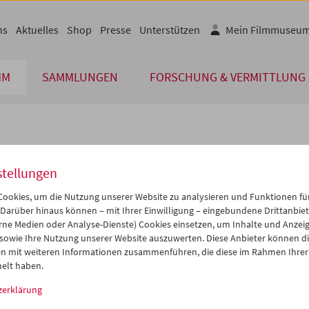
ns
Aktuelles
Shop
Presse
Unterstützen
Mein Filmmuseu
MM
SAMMLUNGEN
FORSCHUNG & VERMITTLUNG
lplan
stellungen
Nov 2014
iCalender
>
>>
ookies, um die Nutzung unserer Website zu analysieren und Funktionen für
Programmheft-PDF
i
Mi
Do
Fr
Sa
So
 Darüber hinaus können – mit Ihrer Einwilligung – eingebundene Drittanbieter
rne Medien oder Analyse-Dienste) Cookies einsetzen, um Inhalte und Anzei
8
29
30
31
01
02
 sowie Ihre Nutzung unserer Website auszuwerten. Diese Anbieter können di
English language or subtitl
4
05
06
07
08
09
n mit weiteren Informationen zusammenführen, die diese im Rahmen Ihrer
elt haben.
1
12
13
14
15
16
zerklärung
8
19
20
21
22
23