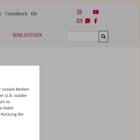
m
Ticketkorb
EN
BIBLIOTHEK
Suchen
 soziale Medien
 (z. B. soziale
gen zu
e dabei
es
 Nutzung der