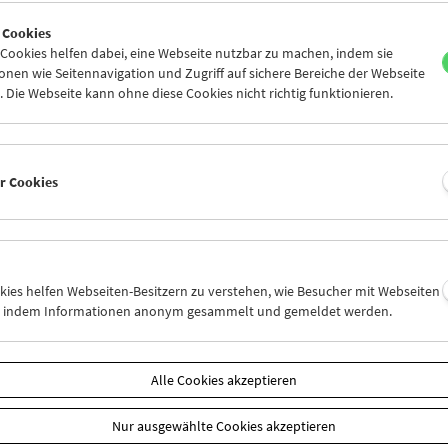
5
26
27
28
29
30
 Cookies
2
03
04
05
06
07
ookies helfen dabei, eine Webseite nutzbar zu machen, indem sie
nen wie Seitennavigation und Zugriff auf sichere Bereiche der Webseite
 Die Webseite kann ohne diese Cookies nicht richtig funktionieren.
Mi 5.11.
Do 6.11.
Fr 7.11.
er Cookies
okies helfen Webseiten-Besitzern zu verstehen, wie Besucher mit Webseiten
n, indem Informationen anonym gesammelt und gemeldet werden.
Alle Cookies akzeptieren
Nur ausgewählte Cookies akzeptieren