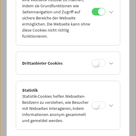
Mi 12.11.
indem sie Grundfunktionen wie
Seitennavigation und Zugriff auf
sichere Bereiche der Webseite
Do 13.11.
ermöglichen. Die Webseite kann ohne
diese Cookies nicht richtig
funktionieren.
Fr 14.11.
Sa 15.11.
Drittanbieter Cookies
So 16.11.
Statistik
Statistik-Cookies helfen Webseiten-
PROGRAMM ÜBERBLICK
Besitzern zu verstehen, wie Besucher
mit Webseiten interagieren, indem
Informationen anonym gesammelt
und gemeldet werden.