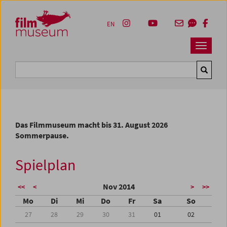
Accesskey [1]
Accesskey [4]
Accesskey [2]
Accesskey [3]
Zum Inhalt
Zum Hauptmenü
Zur Servicenavigation
Zum Suche
EN
Navbar 
Suche
Das Filmmuseum macht bis 31. August 2026
Sommerpause.
Spielplan
Nov 2014
<<
<
>
>>
Mo
Di
Mi
Do
Fr
Sa
So
27
28
29
30
31
01
02