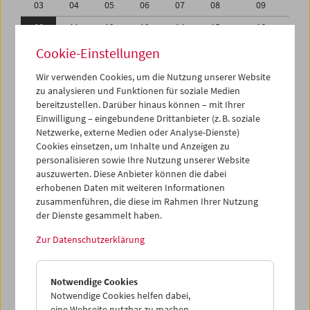
03
04
05
06
07
08
09
10
11
12
13
14
15
16
17
18
19
20
21
22
23
Cookie-Einstellungen
24
25
26
27
28
29
30
Wir verwenden Cookies, um die Nutzung unserer Website
zu analysieren und Funktionen für soziale Medien
01
02
03
04
05
06
07
bereitzustellen. Darüber hinaus können – mit Ihrer
Einwilligung – eingebundene Drittanbieter (z. B. soziale
iCalender
Netzwerke, externe Medien oder Analyse-Dienste)
Cookies einsetzen, um Inhalte und Anzeigen zu
Programmheft-PDF
personalisieren sowie Ihre Nutzung unserer Website
auszuwerten. Diese Anbieter können die dabei
English language or subtitles
erhobenen Daten mit weiteren Informationen
zusammenführen, die diese im Rahmen Ihrer Nutzung
der Dienste gesammelt haben.
< Vorherige Woche
Nächste Woche >
Zur Datenschutzerklärung
Mo 10.11.
Notwendige Cookies
Di 11.11.
Notwendige Cookies helfen dabei,
eine Webseite nutzbar zu machen,