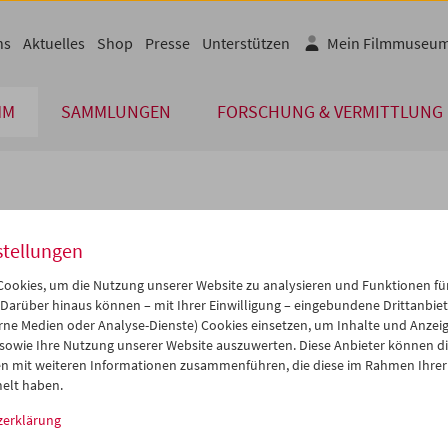
ns
Aktuelles
Shop
Presse
Unterstützen
Mein Filmmuseu
MM
SAMMLUNGEN
FORSCHUNG & VERMITTLUNG
lplan
stellungen
Nov 2014
iCalender
>
>>
ookies, um die Nutzung unserer Website zu analysieren und Funktionen für
Programmheft-PDF
i
Mi
Do
Fr
Sa
So
 Darüber hinaus können – mit Ihrer Einwilligung – eingebundene Drittanbieter
rne Medien oder Analyse-Dienste) Cookies einsetzen, um Inhalte und Anzei
8
29
30
31
01
02
 sowie Ihre Nutzung unserer Website auszuwerten. Diese Anbieter können di
English language or subtitl
4
05
06
07
08
09
n mit weiteren Informationen zusammenführen, die diese im Rahmen Ihrer
elt haben.
1
12
13
14
15
16
zerklärung
8
19
20
21
22
23