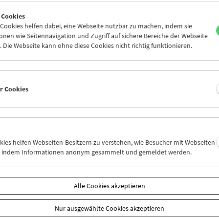
5
26
27
28
29
30
 Cookies
2
03
04
05
06
07
ookies helfen dabei, eine Webseite nutzbar zu machen, indem sie
nen wie Seitennavigation und Zugriff auf sichere Bereiche der Webseite
 Die Webseite kann ohne diese Cookies nicht richtig funktionieren.
Mi 12.11.
Do 13.11.
Fr 14.11.
er Cookies
okies helfen Webseiten-Besitzern zu verstehen, wie Besucher mit Webseiten
n, indem Informationen anonym gesammelt und gemeldet werden.
Alle Cookies akzeptieren
Nur ausgewählte Cookies akzeptieren