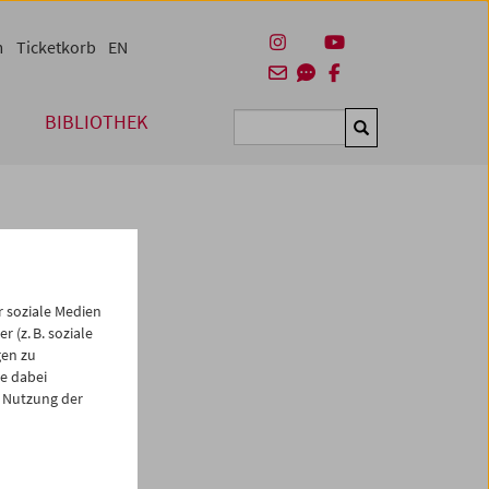
m
Ticketkorb
EN
BIBLIOTHEK
Suchen
 soziale Medien
 (z. B. soziale
gen zu
e dabei
es
 Nutzung der