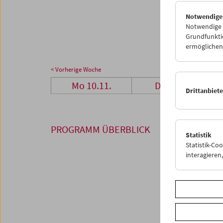
24
2
Notwendige
01
0
Notwendige C
Grundfunktio
ermöglichen.
< Vorherige Woche
Mo 10.11.
Di 11.11.
Drittanbiet
PROGRAMM ÜBERBLICK
Statistik
Statistik-Co
interagiere