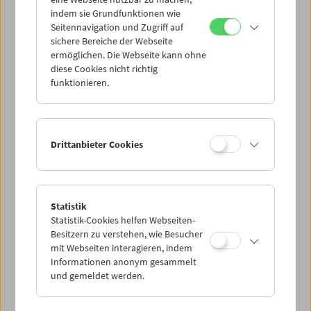
Mi 12.11.
indem sie Grundfunktionen wie
Seitennavigation und Zugriff auf
sichere Bereiche der Webseite
Do 13.11.
ermöglichen. Die Webseite kann ohne
diese Cookies nicht richtig
funktionieren.
Fr 14.11.
Sa 15.11.
Drittanbieter Cookies
So 16.11.
Statistik
Statistik-Cookies helfen Webseiten-
PROGRAMM ÜBERBLICK
Besitzern zu verstehen, wie Besucher
mit Webseiten interagieren, indem
Informationen anonym gesammelt
und gemeldet werden.