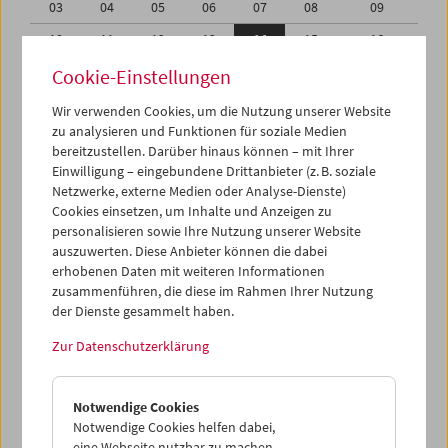
03
04
05
06
07
08
09
10
11
12
13
14
15
16
17
18
19
20
21
22
23
Cookie-Einstellungen
24
25
26
27
28
29
30
Wir verwenden Cookies, um die Nutzung unserer Website
zu analysieren und Funktionen für soziale Medien
01
02
03
04
05
06
07
bereitzustellen. Darüber hinaus können – mit Ihrer
Einwilligung – eingebundene Drittanbieter (z. B. soziale
iCalender
Netzwerke, externe Medien oder Analyse-Dienste)
Cookies einsetzen, um Inhalte und Anzeigen zu
Programmheft-PDF
personalisieren sowie Ihre Nutzung unserer Website
auszuwerten. Diese Anbieter können die dabei
English language or subtitles
erhobenen Daten mit weiteren Informationen
zusammenführen, die diese im Rahmen Ihrer Nutzung
der Dienste gesammelt haben.
< Vorherige Woche
Nächste Woche >
Zur Datenschutzerklärung
Mo 10.11.
Notwendige Cookies
Di 11.11.
Notwendige Cookies helfen dabei,
eine Webseite nutzbar zu machen,