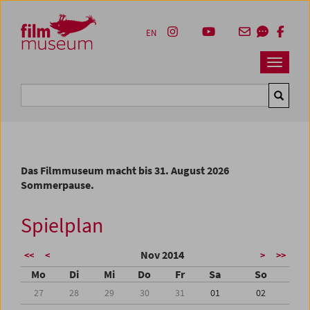
Accesskey [1]
Accesskey [4]
Accesskey [2]
Accesskey [3]
Zum Inhalt
Zum Hauptmenü
Zur Servicenavigation
Zum Suche
EN
Navbar 
Suche
Das Filmmuseum macht bis 31. August 2026
Sommerpause.
Spielplan
Nov 2014
<<
<
>
>>
Mo
Di
Mi
Do
Fr
Sa
So
27
28
29
30
31
01
02