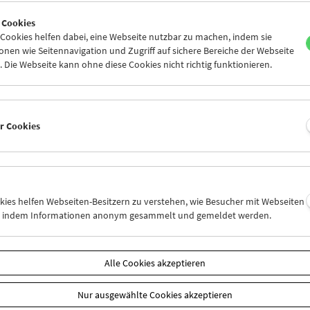
5
26
27
28
29
30
 Cookies
2
03
04
05
06
07
ookies helfen dabei, eine Webseite nutzbar zu machen, indem sie
nen wie Seitennavigation und Zugriff auf sichere Bereiche der Webseite
 Die Webseite kann ohne diese Cookies nicht richtig funktionieren.
Mi 12.11.
Do 13.11.
Fr 14.11.
er Cookies
okies helfen Webseiten-Besitzern zu verstehen, wie Besucher mit Webseiten
n, indem Informationen anonym gesammelt und gemeldet werden.
Alle Cookies akzeptieren
Nur ausgewählte Cookies akzeptieren