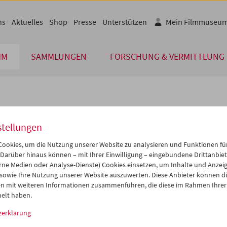
ns
Aktuelles
Shop
Presse
Unterstützen
Mein Filmmuseu
MM
SAMMLUNGEN
FORSCHUNG & VERMITTLUNG
lplan
stellungen
Nov 2014
iCalender
>
>>
ookies, um die Nutzung unserer Website zu analysieren und Funktionen für
Programmheft-PDF
i
Mi
Do
Fr
Sa
So
 Darüber hinaus können – mit Ihrer Einwilligung – eingebundene Drittanbieter
rne Medien oder Analyse-Dienste) Cookies einsetzen, um Inhalte und Anzei
8
29
30
31
01
02
 sowie Ihre Nutzung unserer Website auszuwerten. Diese Anbieter können di
English language or subtitl
4
05
06
07
08
09
n mit weiteren Informationen zusammenführen, die diese im Rahmen Ihrer
elt haben.
1
12
13
14
15
16
zerklärung
8
19
20
21
22
23