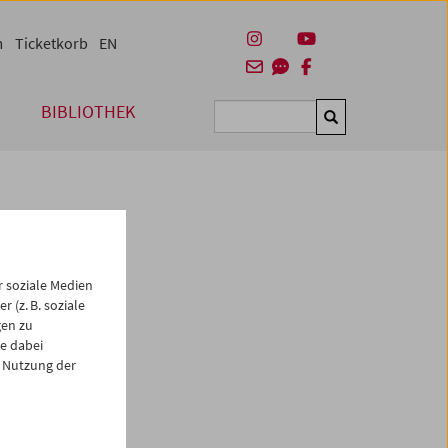
m
Ticketkorb
EN
BIBLIOTHEK
Suchen
 soziale Medien
 (z. B. soziale
gen zu
e dabei
es
 Nutzung der