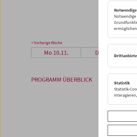
24
2
Notwendige
01
0
Notwendige C
Grundfunktio
ermöglichen.
< Vorherige Woche
Mo 10.11.
Di 11.11.
Drittanbiet
PROGRAMM ÜBERBLICK
Statistik
Statistik-Co
interagiere