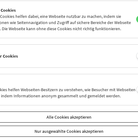
5
26
27
28
29
30
 Cookies
2
03
04
05
06
07
ookies helfen dabei, eine Webseite nutzbar zu machen, indem sie
nen wie Seitennavigation und Zugriff auf sichere Bereiche der Webseite
 Die Webseite kann ohne diese Cookies nicht richtig funktionieren.
Mi 26.11.
Do 27.11.
Fr 28.11.
er Cookies
okies helfen Webseiten-Besitzern zu verstehen, wie Besucher mit Webseiten
n, indem Informationen anonym gesammelt und gemeldet werden.
Alle Cookies akzeptieren
Nur ausgewählte Cookies akzeptieren