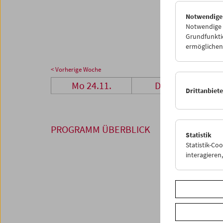
24
2
Notwendige
01
0
Notwendige C
Grundfunktio
ermöglichen.
< Vorherige Woche
Mo 24.11.
Di 25.11.
Drittanbiet
PROGRAMM ÜBERBLICK
Statistik
Statistik-Co
interagiere