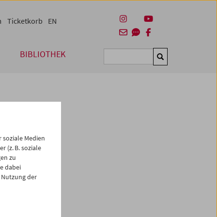
m
Ticketkorb
EN
BIBLIOTHEK
Suchen
 soziale Medien
 (z. B. soziale
gen zu
e dabei
es
 Nutzung der