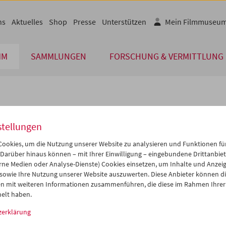
ns
Aktuelles
Shop
Presse
Unterstützen
Mein Filmmuseu
MM
SAMMLUNGEN
FORSCHUNG & VERMITTLUNG
lplan
stellungen
Nov 2014
iCalender
>
>>
ookies, um die Nutzung unserer Website zu analysieren und Funktionen für
Programmheft-PDF
i
Mi
Do
Fr
Sa
So
 Darüber hinaus können – mit Ihrer Einwilligung – eingebundene Drittanbieter
rne Medien oder Analyse-Dienste) Cookies einsetzen, um Inhalte und Anzei
8
29
30
31
01
02
 sowie Ihre Nutzung unserer Website auszuwerten. Diese Anbieter können di
English language or subtitl
4
05
06
07
08
09
n mit weiteren Informationen zusammenführen, die diese im Rahmen Ihrer
elt haben.
1
12
13
14
15
16
zerklärung
8
19
20
21
22
23