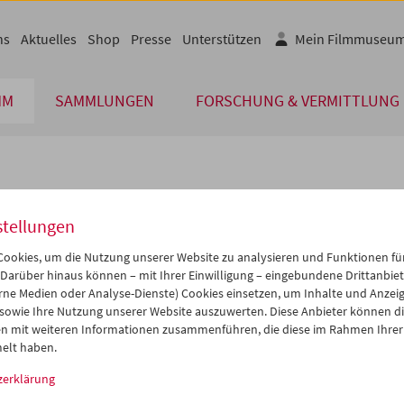
ns
Aktuelles
Shop
Presse
Unterstützen
Mein Filmmuseu
MM
SAMMLUNGEN
FORSCHUNG & VERMITTLUNG
lplan
stellungen
Dez 2014
iCalender
>
>>
ookies, um die Nutzung unserer Website zu analysieren und Funktionen für
Programmheft-PDF
i
Mi
Do
Fr
Sa
So
 Darüber hinaus können – mit Ihrer Einwilligung – eingebundene Drittanbieter
rne Medien oder Analyse-Dienste) Cookies einsetzen, um Inhalte und Anzei
2
03
04
05
06
07
 sowie Ihre Nutzung unserer Website auszuwerten. Diese Anbieter können di
English language or subtitl
9
10
11
12
13
14
n mit weiteren Informationen zusammenführen, die diese im Rahmen Ihrer
elt haben.
6
17
18
19
20
21
zerklärung
3
24
25
26
27
28