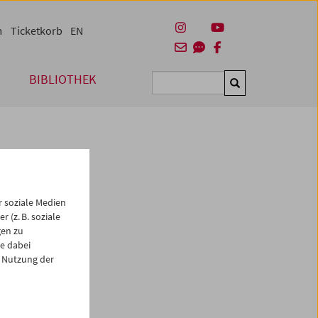
m
Ticketkorb
EN
BIBLIOTHEK
Suchen
 soziale Medien
 (z. B. soziale
gen zu
e dabei
es
 Nutzung der