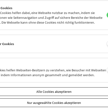
0
31
01
02
03
04
 Cookies
6
07
08
09
10
11
ookies helfen dabei, eine Webseite nutzbar zu machen, indem sie
nen wie Seitennavigation und Zugriff auf sichere Bereiche der Webseite
 Die Webseite kann ohne diese Cookies nicht richtig funktionieren.
Mi 3.12.
Do 4.12.
Fr 5.12.
er Cookies
okies helfen Webseiten-Besitzern zu verstehen, wie Besucher mit Webseiten
n, indem Informationen anonym gesammelt und gemeldet werden.
Alle Cookies akzeptieren
Nur ausgewählte Cookies akzeptieren