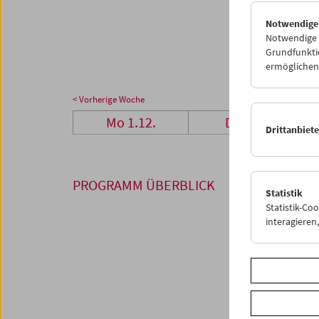
29
3
Notwendige
05
0
Notwendige C
Grundfunktio
ermöglichen.
< Vorherige Woche
Mo 1.12.
Di 2.12.
Drittanbiet
PROGRAMM ÜBERBLICK
Statistik
Statistik-Co
interagiere