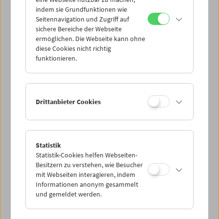
Mi 17.12.
indem sie Grundfunktionen wie
Seitennavigation und Zugriff auf
sichere Bereiche der Webseite
Do 18.12.
ermöglichen. Die Webseite kann ohne
diese Cookies nicht richtig
funktionieren.
Fr 19.12.
Sa 20.12.
Drittanbieter Cookies
So 21.12.
Statistik
Statistik-Cookies helfen Webseiten-
PROGRAMM ÜBERBLICK
Besitzern zu verstehen, wie Besucher
mit Webseiten interagieren, indem
Informationen anonym gesammelt
und gemeldet werden.