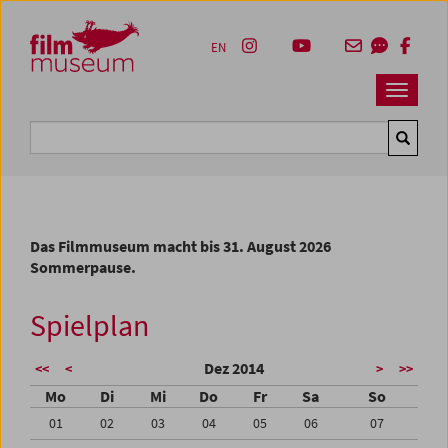
Accesskey [1]
Accesskey [4]
Accesskey [2]
Accesskey [3]
Zum Inhalt
Zum Hauptmenü
Zur Servicenavigation
Zum Suche
EN
Navbar 
Suche
Das Filmmuseum macht bis 31. August 2026
Sommerpause.
Spielplan
Dez 2014
<<
<
>
>>
Mo
Di
Mi
Do
Fr
Sa
So
01
02
03
04
05
06
07