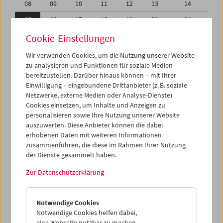
08
09
10
11
12
13
14
15
16
17
18
19
20
21
22
23
24
25
26
27
28
Cookie-Einstellungen
29
30
31
01
02
03
04
Wir verwenden Cookies, um die Nutzung unserer Website
zu analysieren und Funktionen für soziale Medien
05
06
07
08
09
10
11
bereitzustellen. Darüber hinaus können – mit Ihrer
Einwilligung – eingebundene Drittanbieter (z. B. soziale
iCalender
Netzwerke, externe Medien oder Analyse-Dienste)
Cookies einsetzen, um Inhalte und Anzeigen zu
Programmheft-PDF
personalisieren sowie Ihre Nutzung unserer Website
auszuwerten. Diese Anbieter können die dabei
English language or subtitles
erhobenen Daten mit weiteren Informationen
zusammenführen, die diese im Rahmen Ihrer Nutzung
der Dienste gesammelt haben.
< Vorherige Woche
Nächste Woche >
Zur Datenschutzerklärung
Mo 15.12.
Notwendige Cookies
Di 16.12.
Notwendige Cookies helfen dabei,
eine Webseite nutzbar zu machen,