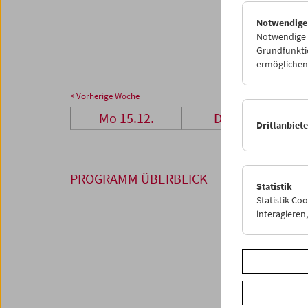
29
3
Notwendige
05
0
Notwendige C
Grundfunktio
ermöglichen.
< Vorherige Woche
Mo 15.12.
Di 16.12.
Drittanbiet
PROGRAMM ÜBERBLICK
Statistik
Statistik-Co
interagiere