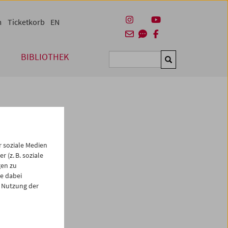
m
Ticketkorb
EN
BIBLIOTHEK
Suchen
 soziale Medien
 (z. B. soziale
gen zu
e dabei
es
 Nutzung der