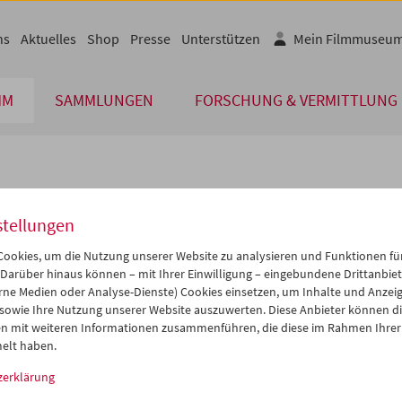
ns
Aktuelles
Shop
Presse
Unterstützen
Mein Filmmuseu
MM
SAMMLUNGEN
FORSCHUNG & VERMITTLUNG
lplan
stellungen
Dez 2014
iCalender
>
>>
ookies, um die Nutzung unserer Website zu analysieren und Funktionen für
Programmheft-PDF
i
Mi
Do
Fr
Sa
So
 Darüber hinaus können – mit Ihrer Einwilligung – eingebundene Drittanbieter
rne Medien oder Analyse-Dienste) Cookies einsetzen, um Inhalte und Anzei
2
03
04
05
06
07
 sowie Ihre Nutzung unserer Website auszuwerten. Diese Anbieter können di
English language or subtitl
9
10
11
12
13
14
n mit weiteren Informationen zusammenführen, die diese im Rahmen Ihrer
elt haben.
6
17
18
19
20
21
zerklärung
3
24
25
26
27
28