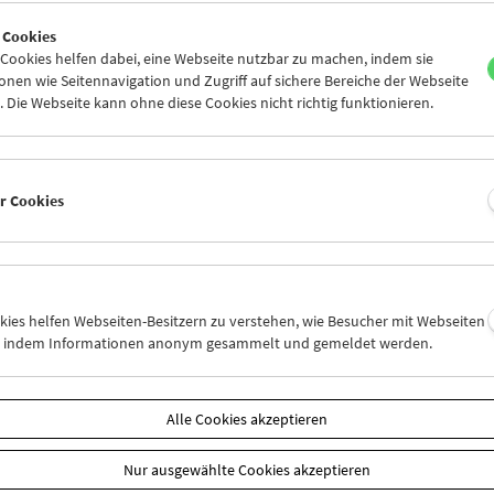
0
31
01
02
03
04
 Cookies
6
07
08
09
10
11
ookies helfen dabei, eine Webseite nutzbar zu machen, indem sie
nen wie Seitennavigation und Zugriff auf sichere Bereiche der Webseite
 Die Webseite kann ohne diese Cookies nicht richtig funktionieren.
Mi 17.12.
Do 18.12.
Fr 19.12.
er Cookies
okies helfen Webseiten-Besitzern zu verstehen, wie Besucher mit Webseiten
n, indem Informationen anonym gesammelt und gemeldet werden.
Alle Cookies akzeptieren
Nur ausgewählte Cookies akzeptieren