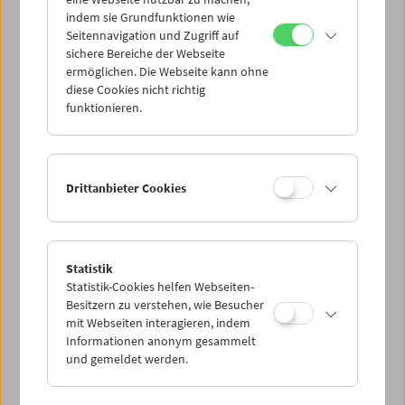
Mi 17.12.
indem sie Grundfunktionen wie
Seitennavigation und Zugriff auf
sichere Bereiche der Webseite
Do 18.12.
ermöglichen. Die Webseite kann ohne
diese Cookies nicht richtig
funktionieren.
Fr 19.12.
Sa 20.12.
Drittanbieter Cookies
So 21.12.
Statistik
Statistik-Cookies helfen Webseiten-
PROGRAMM ÜBERBLICK
Besitzern zu verstehen, wie Besucher
mit Webseiten interagieren, indem
Informationen anonym gesammelt
und gemeldet werden.