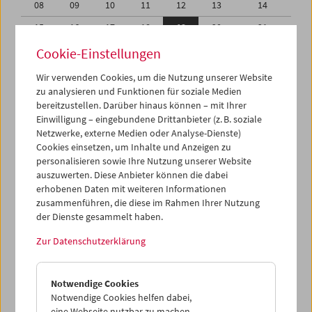
08
09
10
11
12
13
14
15
16
17
18
19
20
21
22
23
24
25
26
27
28
Cookie-Einstellungen
29
30
31
01
02
03
04
Wir verwenden Cookies, um die Nutzung unserer Website
zu analysieren und Funktionen für soziale Medien
05
06
07
08
09
10
11
bereitzustellen. Darüber hinaus können – mit Ihrer
Einwilligung – eingebundene Drittanbieter (z. B. soziale
iCalender
Netzwerke, externe Medien oder Analyse-Dienste)
Cookies einsetzen, um Inhalte und Anzeigen zu
Programmheft-PDF
personalisieren sowie Ihre Nutzung unserer Website
auszuwerten. Diese Anbieter können die dabei
English language or subtitles
erhobenen Daten mit weiteren Informationen
zusammenführen, die diese im Rahmen Ihrer Nutzung
der Dienste gesammelt haben.
< Vorherige Woche
Nächste Woche >
Zur Datenschutzerklärung
Mo 15.12.
Notwendige Cookies
Di 16.12.
Notwendige Cookies helfen dabei,
eine Webseite nutzbar zu machen,