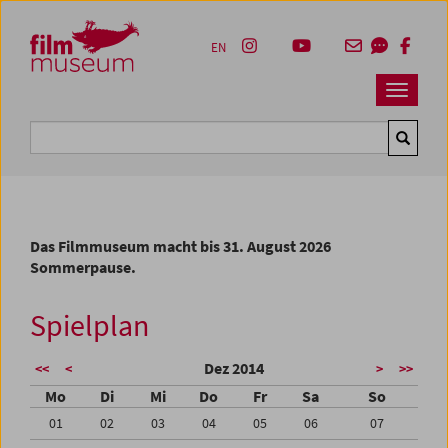
Accesskey [1]
Accesskey [4]
Accesskey [2]
Accesskey [3]
Zum Inhalt
Zum Hauptmenü
Zur Servicenavigation
Zum Suche
EN
Navbar 
Suche
Das Filmmuseum macht bis 31. August 2026
Sommerpause.
Spielplan
Dez 2014
<<
<
>
>>
Mo
Di
Mi
Do
Fr
Sa
So
01
02
03
04
05
06
07