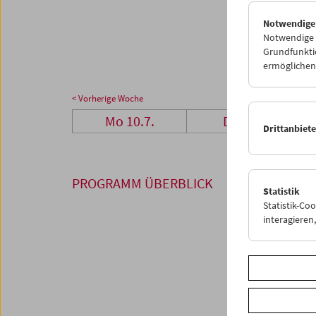
24
2
Notwendige
31
0
Notwendige C
Grundfunktio
ermöglichen.
< Vorherige Woche
Mo 10.7.
Di 11.7.
Drittanbiet
PROGRAMM ÜBERBLICK
Statistik
Statistik-Co
interagiere