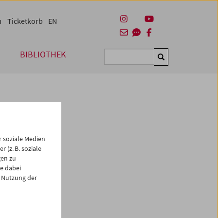
m
Ticketkorb
EN
BIBLIOTHEK
Suchen
 soziale Medien
 (z. B. soziale
gen zu
e dabei
 Nutzung der
es