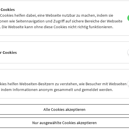
5
26
27
28
29
30
 Cookies
1
02
03
04
05
06
ookies helfen dabei, eine Webseite nutzbar zu machen, indem sie
nen wie Seitennavigation und Zugriff auf sichere Bereiche der Webseite
 Die Webseite kann ohne diese Cookies nicht richtig funktionieren.
Mi 12.7.
Do 13.7.
Fr 14.7.
er Cookies
okies helfen Webseiten-Besitzern zu verstehen, wie Besucher mit Webseiten
n, indem Informationen anonym gesammelt und gemeldet werden.
Alle Cookies akzeptieren
Nur ausgewählte Cookies akzeptieren