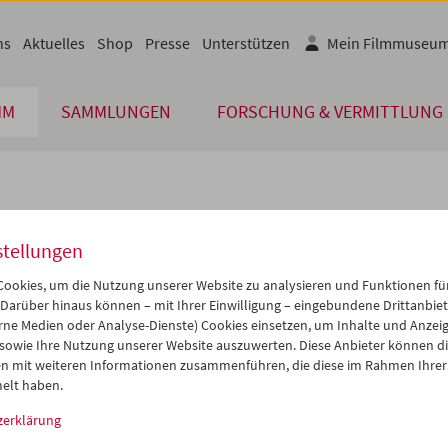
ns
Aktuelles
Shop
Presse
Unterstützen
Mein Filmmuseu
MM
SAMMLUNGEN
FORSCHUNG & VERMITTLUNG
lplan
stellungen
Jul 2017
iCalender
>
>>
ookies, um die Nutzung unserer Website zu analysieren und Funktionen für
i
Mi
Do
Fr
Sa
So
 Darüber hinaus können – mit Ihrer Einwilligung – eingebundene Drittanbieter
rne Medien oder Analyse-Dienste) Cookies einsetzen, um Inhalte und Anzei
Programmheft-PDF
7
28
29
30
01
02
 sowie Ihre Nutzung unserer Website auszuwerten. Diese Anbieter können di
4
05
06
07
08
09
n mit weiteren Informationen zusammenführen, die diese im Rahmen Ihrer
English language or subtitl
elt haben.
1
12
13
14
15
16
zerklärung
8
19
20
21
22
23