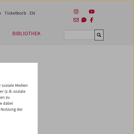
m
Ticketkorb
EN
BIBLIOTHEK
Suchen
 soziale Medien
 (z. B. soziale
gen zu
e dabei
 Nutzung der
es