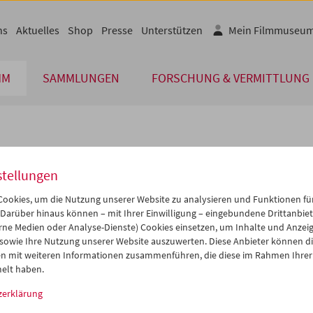
ns
Aktuelles
Shop
Presse
Unterstützen
Mein Filmmuseu
MM
SAMMLUNGEN
FORSCHUNG & VERMITTLUNG
lplan
stellungen
Jul 2017
iCalender
>
>>
ookies, um die Nutzung unserer Website zu analysieren und Funktionen für
i
Mi
Do
Fr
Sa
So
 Darüber hinaus können – mit Ihrer Einwilligung – eingebundene Drittanbieter
rne Medien oder Analyse-Dienste) Cookies einsetzen, um Inhalte und Anzei
Programmheft-PDF
7
28
29
30
01
02
 sowie Ihre Nutzung unserer Website auszuwerten. Diese Anbieter können di
4
05
06
07
08
09
n mit weiteren Informationen zusammenführen, die diese im Rahmen Ihrer
English language or subtitl
elt haben.
1
12
13
14
15
16
zerklärung
8
19
20
21
22
23