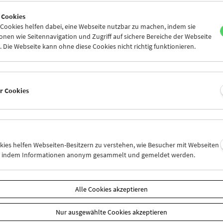
5
26
27
28
29
30
 Cookies
1
02
03
04
05
06
ookies helfen dabei, eine Webseite nutzbar zu machen, indem sie
nen wie Seitennavigation und Zugriff auf sichere Bereiche der Webseite
 Die Webseite kann ohne diese Cookies nicht richtig funktionieren.
Mi 12.7.
Do 13.7.
Fr 14.7.
er Cookies
okies helfen Webseiten-Besitzern zu verstehen, wie Besucher mit Webseiten
n, indem Informationen anonym gesammelt und gemeldet werden.
Alle Cookies akzeptieren
Nur ausgewählte Cookies akzeptieren