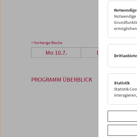
24
2
Notwendige
31
0
Notwendige C
Grundfunktio
ermöglichen.
< Vorherige Woche
Mo 10.7.
Di 11.7.
Drittanbiet
PROGRAMM ÜBERBLICK
Statistik
Statistik-Co
interagiere