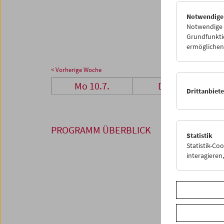
24
2
Notwendige
31
0
Notwendige C
Grundfunktio
ermöglichen.
< Vorherige Woche
Mo 10.7.
Di 11.7.
Drittanbiet
PROGRAMM ÜBERBLICK
Statistik
Statistik-Co
interagiere