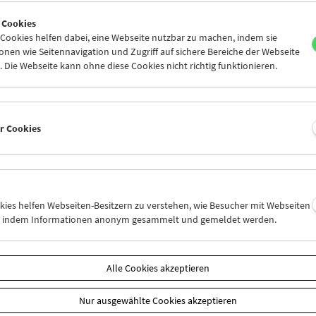
5
26
27
28
29
30
 Cookies
1
02
03
04
05
06
ookies helfen dabei, eine Webseite nutzbar zu machen, indem sie
nen wie Seitennavigation und Zugriff auf sichere Bereiche der Webseite
 Die Webseite kann ohne diese Cookies nicht richtig funktionieren.
Mi 12.7.
Do 13.7.
Fr 14.7.
er Cookies
okies helfen Webseiten-Besitzern zu verstehen, wie Besucher mit Webseiten
n, indem Informationen anonym gesammelt und gemeldet werden.
Alle Cookies akzeptieren
Nur ausgewählte Cookies akzeptieren