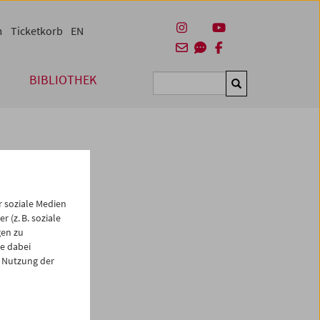
m
Ticketkorb
EN
BIBLIOTHEK
Suchen
 soziale Medien
 (z. B. soziale
gen zu
e dabei
 Nutzung der
es