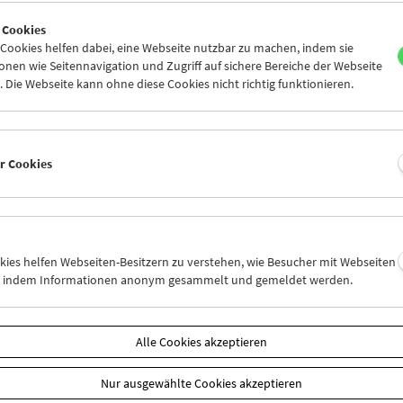
5
26
27
28
29
30
 Cookies
1
02
03
04
05
06
ookies helfen dabei, eine Webseite nutzbar zu machen, indem sie
nen wie Seitennavigation und Zugriff auf sichere Bereiche der Webseite
 Die Webseite kann ohne diese Cookies nicht richtig funktionieren.
Mi 19.7.
Do 20.7.
Fr 21.7.
er Cookies
okies helfen Webseiten-Besitzern zu verstehen, wie Besucher mit Webseiten
n, indem Informationen anonym gesammelt und gemeldet werden.
Alle Cookies akzeptieren
Nur ausgewählte Cookies akzeptieren