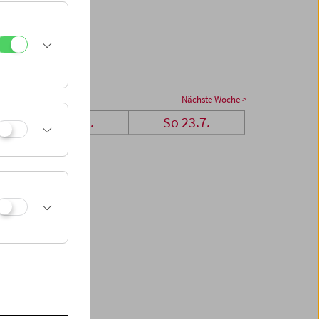
Nächste Woche >
Sa 22.7.
So 23.7.