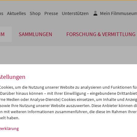
ns
Aktuelles
Shop
Presse
Unterstützen
Mein Filmmuseu
MM
SAMMLUNGEN
FORSCHUNG & VERMITTLUNG
lplan
stellungen
Jul 2017
iCalender
>
>>
ookies, um die Nutzung unserer Website zu analysieren und Funktionen für
i
Mi
Do
Fr
Sa
So
 Darüber hinaus können – mit Ihrer Einwilligung – eingebundene Drittanbieter
rne Medien oder Analyse-Dienste) Cookies einsetzen, um Inhalte und Anzei
Programmheft-PDF
7
28
29
30
01
02
 sowie Ihre Nutzung unserer Website auszuwerten. Diese Anbieter können di
4
05
06
07
08
09
n mit weiteren Informationen zusammenführen, die diese im Rahmen Ihrer
English language or subtitl
elt haben.
1
12
13
14
15
16
zerklärung
8
19
20
21
22
23