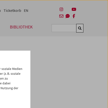
m
Ticketkorb
EN
BIBLIOTHEK
Suchen
 soziale Medien
 (z. B. soziale
gen zu
e dabei
 Nutzung der
es