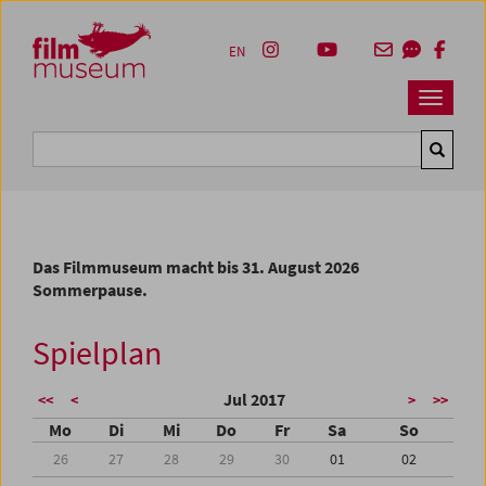
Accesskey [1]
Accesskey [4]
Accesskey [2]
Accesskey [3]
Zum Inhalt
Zum Hauptmenü
Zur Servicenavigation
Zum Suche
EN
Navbar 
Suche
Das Filmmuseum macht bis 31. August 2026
Sommerpause.
Spielplan
Jul 2017
<<
<
>
>>
Mo
Di
Mi
Do
Fr
Sa
So
26
27
28
29
30
01
02