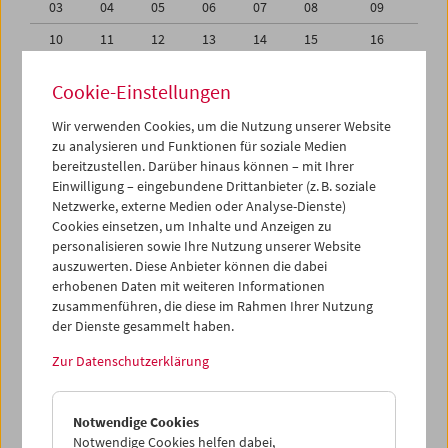
03
04
05
06
07
08
09
10
11
12
13
14
15
16
17
18
19
20
21
22
23
Cookie-Einstellungen
24
25
26
27
28
29
30
Wir verwenden Cookies, um die Nutzung unserer Website
31
01
02
03
04
05
06
zu analysieren und Funktionen für soziale Medien
bereitzustellen. Darüber hinaus können – mit Ihrer
Einwilligung – eingebundene Drittanbieter (z. B. soziale
iCalender
Netzwerke, externe Medien oder Analyse-Dienste)
Cookies einsetzen, um Inhalte und Anzeigen zu
Programmheft-PDF
personalisieren sowie Ihre Nutzung unserer Website
auszuwerten. Diese Anbieter können die dabei
erhobenen Daten mit weiteren Informationen
English language or subtitles
zusammenführen, die diese im Rahmen Ihrer Nutzung
der Dienste gesammelt haben.
< Vorherige Woche
Nächste Woche >
Zur Datenschutzerklärung
Mo 24.7.
Notwendige Cookies
Di 25.7.
Notwendige Cookies helfen dabei,