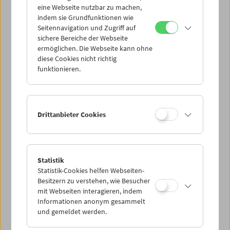
eine Webseite nutzbar zu machen,
indem sie Grundfunktionen wie
Mi 26.7.
Seitennavigation und Zugriff auf
sichere Bereiche der Webseite
ermöglichen. Die Webseite kann ohne
Do 27.7.
diese Cookies nicht richtig
funktionieren.
Fr 28.7.
Sa 29.7.
Drittanbieter Cookies
So 30.7.
Statistik
Statistik-Cookies helfen Webseiten-
PROGRAMM ÜBERBLICK
Besitzern zu verstehen, wie Besucher
mit Webseiten interagieren, indem
Informationen anonym gesammelt
und gemeldet werden.