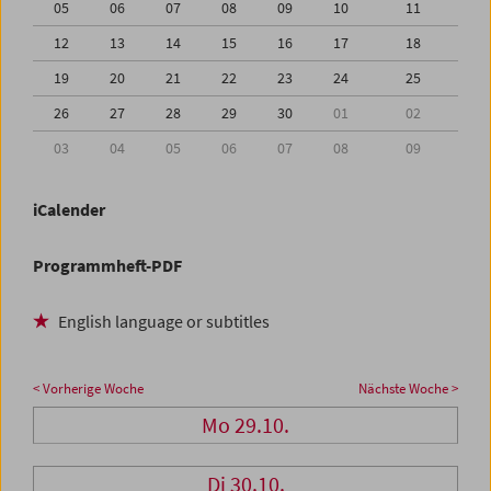
05
06
07
08
09
10
11
12
13
14
15
16
17
18
19
20
21
22
23
24
25
26
27
28
29
30
01
02
03
04
05
06
07
08
09
iCalender
Programmheft-PDF
English language or subtitles
< Vorherige Woche
Nächste Woche >
Mo 29.10.
Di 30.10.