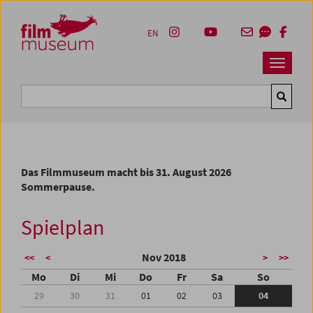
Accesskey [1]
Accesskey [4]
Accesskey [2]
Accesskey [3]
Zum Inhalt
Zum Hauptmenü
Zur Servicenavigation
Zum Suche
EN
Navbar 
Suche
Das Filmmuseum macht bis 31. August 2026
Sommerpause.
Spielplan
Nov 2018
<<
<
>
>>
Mo
Di
Mi
Do
Fr
Sa
So
29
30
31
01
02
03
04