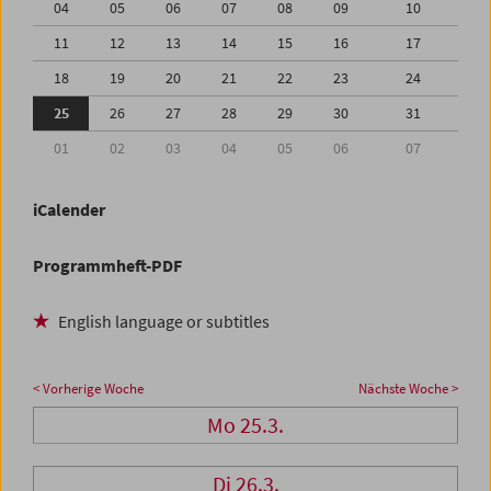
04
05
06
07
08
09
10
11
12
13
14
15
16
17
18
19
20
21
22
23
24
25
26
27
28
29
30
31
01
02
03
04
05
06
07
iCalender
Programmheft-PDF
English language or subtitles
< Vorherige Woche
Nächste Woche >
Mo 25.3.
Di 26.3.