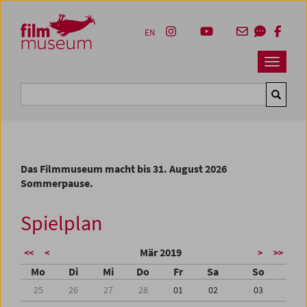
Accesskey [1]
Accesskey [4]
Accesskey [2]
Accesskey [3]
Zum Inhalt
Zum Hauptmenü
Zur Servicenavigation
Zum Suche
EN
Navbar 
Suche
Das Filmmuseum macht bis 31. August 2026
Sommerpause.
Spielplan
Mär 2019
<<
<
>
>>
Mo
Di
Mi
Do
Fr
Sa
So
25
26
27
28
01
02
03