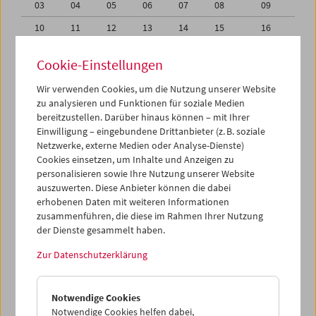
03
04
05
06
07
08
09
10
11
12
13
14
15
16
17
18
19
20
21
22
23
Cookie-Einstellungen
24
25
26
27
28
29
30
Wir verwenden Cookies, um die Nutzung unserer Website
01
02
03
04
05
06
07
zu analysieren und Funktionen für soziale Medien
bereitzustellen. Darüber hinaus können – mit Ihrer
Einwilligung – eingebundene Drittanbieter (z. B. soziale
iCalender
Netzwerke, externe Medien oder Analyse-Dienste)
Cookies einsetzen, um Inhalte und Anzeigen zu
Programmheft-PDF
personalisieren sowie Ihre Nutzung unserer Website
auszuwerten. Diese Anbieter können die dabei
erhobenen Daten mit weiteren Informationen
English language or subtitles
zusammenführen, die diese im Rahmen Ihrer Nutzung
der Dienste gesammelt haben.
< Vorherige Woche
Nächste Woche >
Zur Datenschutzerklärung
Mo 24.6.
Notwendige Cookies
Di 25.6.
Notwendige Cookies helfen dabei,