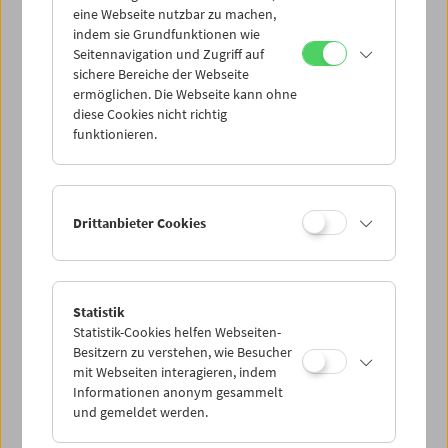
eine Webseite nutzbar zu machen,
indem sie Grundfunktionen wie
Mi 26.6.
Seitennavigation und Zugriff auf
sichere Bereiche der Webseite
ermöglichen. Die Webseite kann ohne
Do 27.6.
diese Cookies nicht richtig
funktionieren.
Fr 28.6.
Sa 29.6.
Drittanbieter Cookies
So 30.6.
Statistik
Statistik-Cookies helfen Webseiten-
PROGRAMM ÜBERBLICK
Besitzern zu verstehen, wie Besucher
mit Webseiten interagieren, indem
Informationen anonym gesammelt
und gemeldet werden.