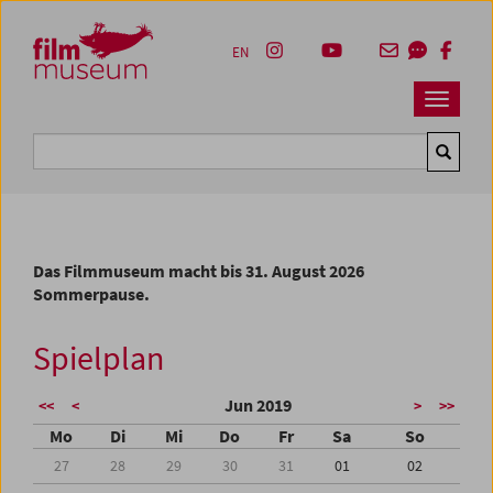
Accesskey [1]
Accesskey [4]
Accesskey [2]
Accesskey [3]
Zum Inhalt
Zum Hauptmenü
Zur Servicenavigation
Zum Suche
EN
Navbar 
Suche
Das Filmmuseum macht bis 31. August 2026
Sommerpause.
Spielplan
Jun 2019
<<
<
>
>>
Mo
Di
Mi
Do
Fr
Sa
So
27
28
29
30
31
01
02